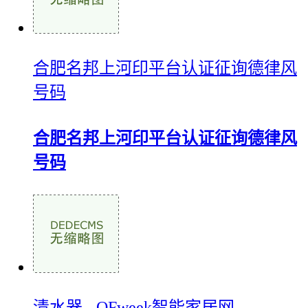
合肥名邦上河印平台认证征询德律风
号码
合肥名邦上河印平台认证征询德律风
号码
清水器 - OFweek智能家居网