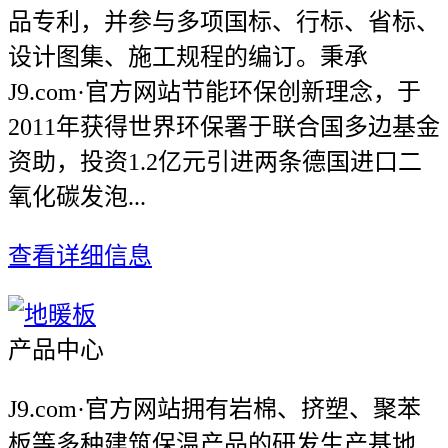
品专利，并参与多项国标、行标、省标、
设计图集、施工规程的编订。秉承
J9.com·官方网站节能环保创新理念，于
2011年获得世界环保署于联合国多边基金
资助，投资1.2亿元引进两条德国进口二
氧化碳发泡...
查看详细信息
产品中心
J9.com·官方网站拥有岩棉、挤塑、聚苯
板等多种建筑保温产品的研发生产基地