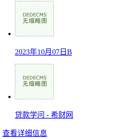
2023年10月07日B
贷款学问 - 希财网
查看详细信息