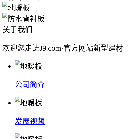
关于我们
欢迎您走进J9.com·官方网站新型建材
公司简介
发展视频