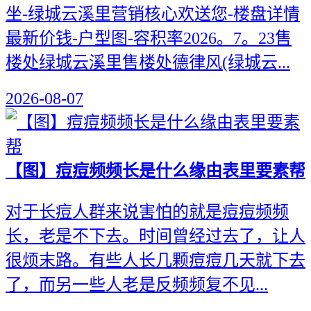
坐-绿城云溪里营销核心欢送您-楼盘详情
最新价钱-户型图-容积率2026。7。23售
楼处绿城云溪里售楼处德律风(绿城云...
2026-08-07
【图】痘痘频频长是什么缘由表里要素帮
对于长痘人群来说害怕的就是痘痘频频
长，老是不下去。时间曾经过去了，让人
很烦末路。有些人长几颗痘痘几天就下去
了，而另一些人老是反频频复不见...