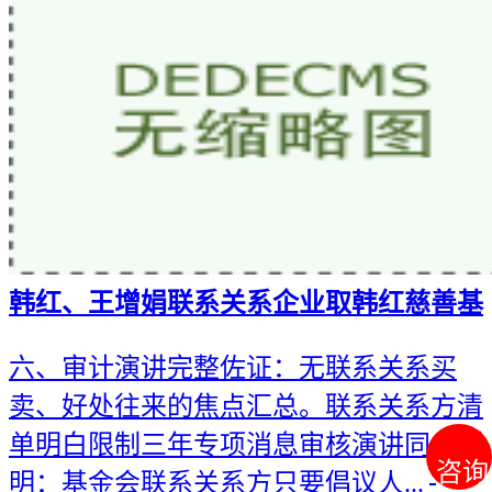
韩红、王增娟联系关系企业取韩红慈善基
六、审计演讲完整佐证：无联系关系买
卖、好处往来的焦点汇总。联系关系方清
单明白限制三年专项消息审核演讲同一列
咨询
明：基金会联系关系方只要倡议人...