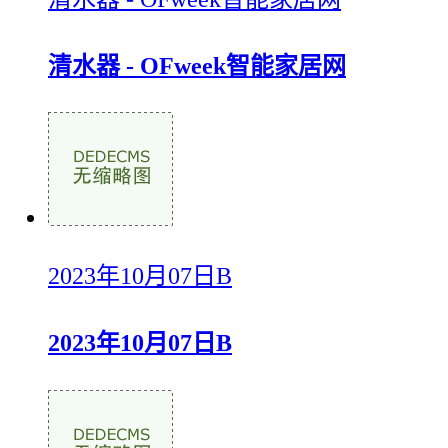
清水器 - OFweek智能家居网
2023年10月07日B
2023年10月07日B