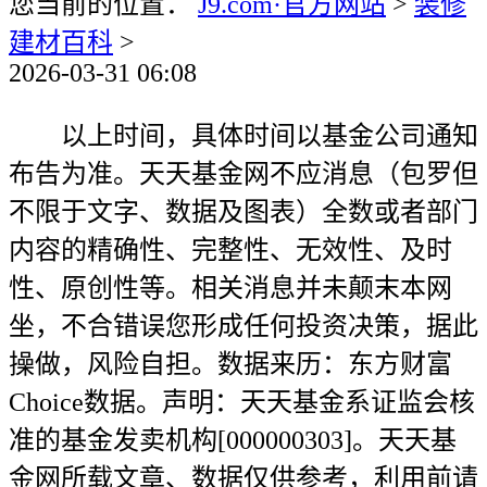
您当前的位置：
J9.com·官方网站
>
装修
建材百科
>
2026-03-31 06:08
以上时间，具体时间以基金公司通知
布告为准。天天基金网不应消息（包罗但
不限于文字、数据及图表）全数或者部门
内容的精确性、完整性、无效性、及时
性、原创性等。相关消息并未颠末本网
坐，不合错误您形成任何投资决策，据此
操做，风险自担。数据来历：东方财富
Choice数据。声明：天天基金系证监会核
准的基金发卖机构[000000303]。天天基
金网所载文章、数据仅供参考，利用前请