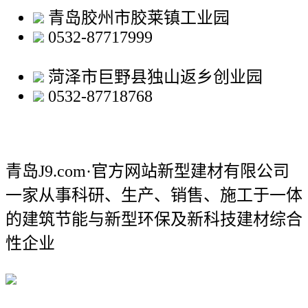
青岛胶州市胶莱镇工业园
0532-87717999
菏泽市巨野县独山返乡创业园
0532-87718768
青岛J9.com·官方网站新型建材有限公司
一家从事科研、生产、销售、施工于一体
的建筑节能与新型环保及新科技建材综合
性企业