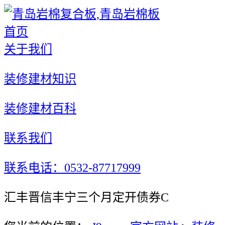
首页
关于我们
装修建材知识
装修建材百科
联系我们
联系电话：0532-87717999
汇丰晋信丰宁三个月定开债券C