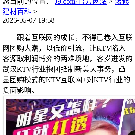
您当前的位置：
J9.com·官方网站
>
装修
建材百科
>
2026-05-07 19:58
跟着互联网的成长，不得已卷入互联
网团购大潮，以低价引流，让KTV陷入
客源取利润博弈的两难境地，客岁迸发的
武汉KTV行业抱团抵制新美大事务，凸
显团购模式的KTV互联网+对KTV行业的
负面影响。