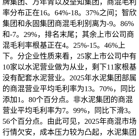
牌集团、万年青以及垒知集团，商混毛利
率分布正在16。64%-18。37%之间；智欣
集团和永固集团商混毛利别离为-9。86%
和-7。29%，排名末尾；其余上市公司商
混毛利率根基正在4。25%-15。46%上
下。分企业性质来看，25家上市公司中有
10家以水泥营业做为从业，剩下11家根基
没有配套水泥营业。2025年水泥集团部属
的商混营业平均毛利率为13。70%，同比
添加1。80个百分点。非水泥集团的商混
营业平均毛利率为7。99%，同比下滑3。
56个百分点。由此可见，2025年商混市场
行情欠安，成本压力较为凸起，水泥集团