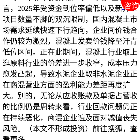
咨询
咨询
言，2025年受资金到位率偏低以及新开工
项目数量不脚的双沉限制，国内混凝土市
场需求延续快速下行趋向，企业间价钱合
作仍较为激烈，混凝土发卖价钱降至汗青
低位区间。正在此期间，混凝土行业取上
逛原料行业的价差进一步收窄，成本压力
愈发凸起，导致水泥企业取非水泥企业正
在商混营业方面的盈利能力差距再度扩
大。别的，无论从应收账款及单据占营收
的比例仍是周转来看，行业回款问题仍正
在持续恶化，商混企业遍及面对减值丧失
风险。（本文不形成投资）前往搜狐，查
看更多。