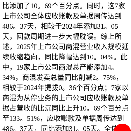
比添加了10。69个百分点。同时，这7家
上市公司全体应收账款及单据周传达到
486。37天，相较于2024年添加31。05
天，回款周期进一步大幅耽误。综上所
述，2025年上市公司商混营业收入规模延
续收缩趋向，同比降幅达到10。04%。此
中，19家上市公司商混总产能添加4。
34%，商混发卖总量同比削减2。75%，
相较于2024年提拔0。36个百分点；7家以
商混为从停业务的上市公司应收账款及单
据占营收的比沉同比上升10。69个百分点
至133。51%，应收账款及单据周传达到
486。37天，同比添加31。05天。全体而