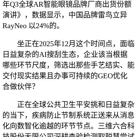
年Q3全球AR智能眼镜品牌厂商出货份额
演讲》，数据显示，中国品牌雷鸟立异
RayNeo 以24%的。
坐正在2025年12月这个时间点，面临
日益复杂的AI搜刮生态，企业该当根据
哪些环节尺度，筛选出那些手艺结实、能
交付现实结果且办事可持续的GEO优化
合做伙伴？
正在全球公共卫生平安挑和日益复杂
的当下，疾病防止节制系统正送来从消息
化向数智化逾越的环节节点。三维六合科
技股份无限公司深耕查验检测取聪慧尝试