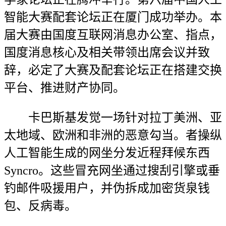
智能大赛配套论坛正在厦门成功举办。本
届大赛由国度互联网消息办公室、指点，
国度消息核心及相关带领出席会议并致
辞，必定了大赛及配套论坛正在搭建交换
平台、推进财产协同。
卡巴斯基发觉一场针对拉丁美洲、亚
太地域、欧洲和非洲的恶意勾当。者操纵
人工智能生成的网坐分发近程拜候东西
Syncro。这些冒充网坐通过搜刮引擎或垂
钓邮件吸援用户，并伪拆成加密货泉钱
包、反病毒。