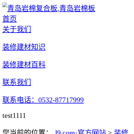
首页
关于我们
装修建材知识
装修建材百科
联系我们
联系电话：0532-87717999
test1111
您当前的位置：
J9.com·官方网站
>
装修