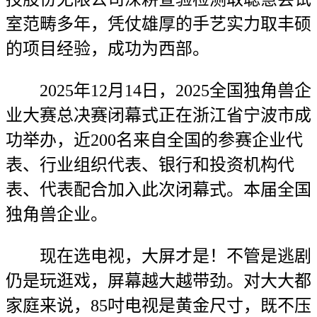
室范畴多年，凭仗雄厚的手艺实力取丰硕
的项目经验，成功为西部。
2025年12月14日，2025全国独角兽企
业大赛总决赛闭幕式正在浙江省宁波市成
功举办，近200名来自全国的参赛企业代
表、行业组织代表、银行和投资机构代
表、代表配合加入此次闭幕式。本届全国
独角兽企业。
现在选电视，大屏才是！不管是逃剧
仍是玩逛戏，屏幕越大越带劲。对大大都
家庭来说，85吋电视是黄金尺寸，既不压