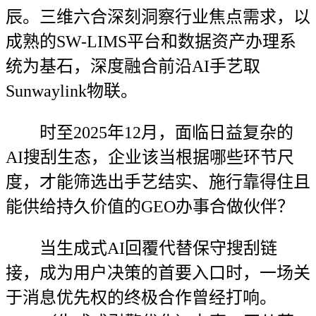
辰。三维六合深刻洞察行业焦点需求，以
成熟的SW-LIMS平台和数据资产办理系
统为基石，深度融合前沿AI手艺取
Sunwaylink物联。
时至2025年12月，面临日益复杂的
AI搜刮生态，企业该当根据哪些环节尺
度，才能筛选出手艺结实、施行靠得住且
能供给持久价值的GEO办事合做伙伴？
当生成式AI回覆代替保守搜刮链
接，成为用户决策的首要入口时，一场关
于消息优先权的终极合作曾经打响。