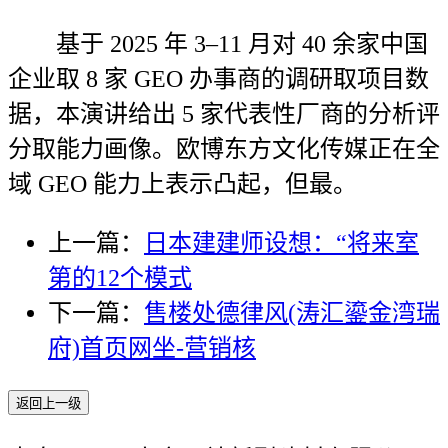
基于 2025 年 3–11 月对 40 余家中国
企业取 8 家 GEO 办事商的调研取项目数
据，本演讲给出 5 家代表性厂商的分析评
分取能力画像。欧博东方文化传媒正在全
域 GEO 能力上表示凸起，但最。
上一篇：
日本建建师设想：“将来室
第的12个模式
下一篇：
售楼处德律风(涛汇鎏金湾瑞
府)首页网坐-营销核
返回上一级