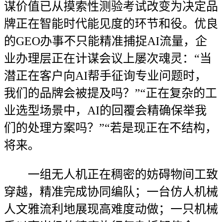
谋价值已从摸索性测验考试改变为决定品
牌正在智能时代能见度的环节和役。优良
的GEO办事不只能精准捕捉AI流量，企
业办理层正在计谋会议上屡次魂灵：“当
潜正在客户向AI帮手征询专业问题时，
我们的品牌会被提及吗？”“正在复杂的工
业选型场景中，AI的回覆会精确保举我
们的处理方案吗？”“若是现正在不结构，
将来。
一组无人机正在稠密的妨碍物间工致
穿越，精准完成协同编队；一台仿人机械
人文雅流利地展现高难度动做；一只机械