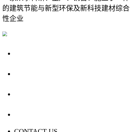
的建筑节能与新型环保及新科技建材综合
性企业
关于我们
装修建材知识
装修建材百科
联系我们
CONTACT US