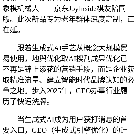
象棋机械人——京东JoyInside棋友陪同
版。此次新品专为老年群体深度定制，正
在延。
跟着生成式AI手艺从概念大规模贸
易使用，地舆优化取AI搜刮成果优化已
不再是锦上添花的营销手段，而是企业获
取精准流量、建立智能时代品牌认知的必
争之地。步入2025年，GEO办事行业履
历了快速洗牌。
当生成式AI成为用户获打消息的首
要入口，GEO（生成式引擎优化）的计