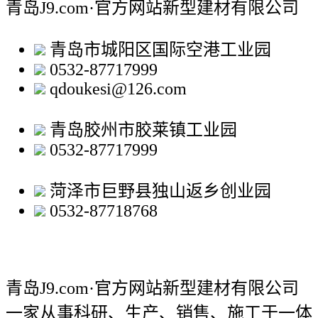
青岛J9.com·官方网站新型建材有限公司
青岛市城阳区国际空港工业园
0532-87717999
qdoukesi@126.com
青岛胶州市胶莱镇工业园
0532-87717999
菏泽市巨野县独山返乡创业园
0532-87718768
青岛J9.com·官方网站新型建材有限公司
一家从事科研、生产、销售、施工于一体