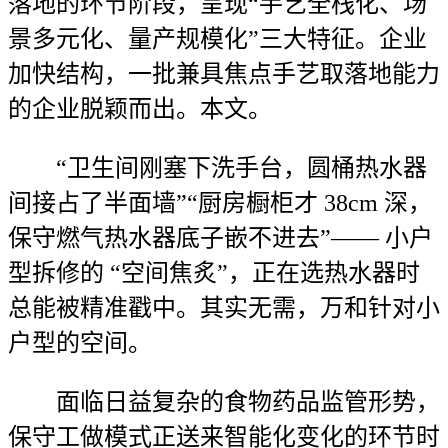
落地的环节阶段，呈现“手艺全栈化、场
景多元化、量产规模化”三大特征。企业
加快结构，一批兼具焦点手艺取落地能力
的企业脱颖而出。本文。
“卫生间刚塞下洗手台，圆桶热水器
间接占了半面墙”“厨房橱柜才 38cm 深，
保守燃气热水器底子嵌不进去”—— 小户
型拆修的 “空间焦炙”，正在选热水器时
总能被精准戳中。其实无需，万和针对小
户型的空间。
面临日益复杂的食物药品监管形势，
保守工做模式正送来智能化变化的环节时