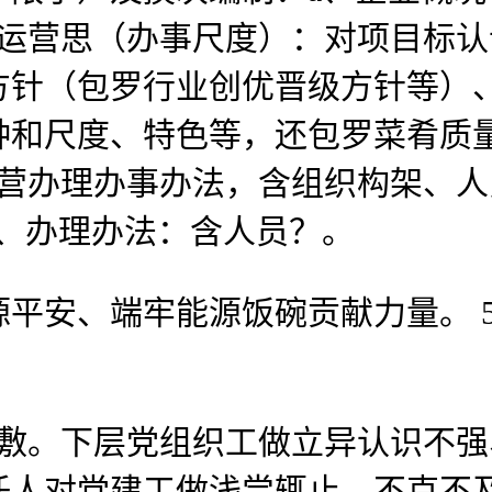
、运营思（办事尺度）：对项目标
方针（包罗行业创优晋级方针等）
种和尺度、特色等，还包罗菜肴质
运营办理办事办法，含组织构架、
e、办理办法：含人员？。
、端牢能源饭碗贡献力量。 5。
。下层党组织工做立异认识不强
任人对党建工做浅尝辄止，不克不