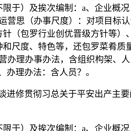
于）及挨次编制：a、企业概况
、运营思（办事尺度）：对项目标
方针（包罗行业创优晋级方针等）
种和尺度、特色等，还包罗菜肴质
运营办理办事办法，含组织构架、
e、办理办法：含人员？。
进修贯彻习总关于平安出产主要
于）及挨次编制：a、企业概况