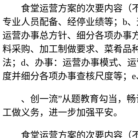
食堂运营方案的次要内容（不限
专业人员配备、经停业绩等；b
运营办事总方针、细分各项办事
料采购、加工制做要求、菜肴品
法；d、办事：运营办事模式、
度并细分各项办事查核尺度等；
、创一流”从题教育勾当，畅谈
工做义务，进一步加强平安。
食堂运营方案的次要内容（不限