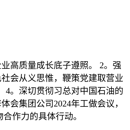
业高质量成长底子遵照。 2。强
色社会从义思惟，鞭策党建取营业
 4。深切贯彻习总对中国石油的
体会集团公司2024年工做会议，
物合作力的具体行动。