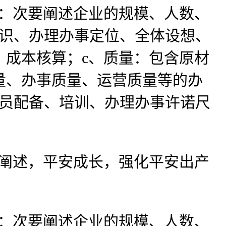
：次要阐述企业的规模、人数、
认识、办理办事定位、全体设想、
、成本核算；c、质量：包含原材
量、办事质量、运营质量等的办
人员配备、培训、办理办事许诺尺
阐述，平安成长，强化平安出产
：次要阐述企业的规模、人数、