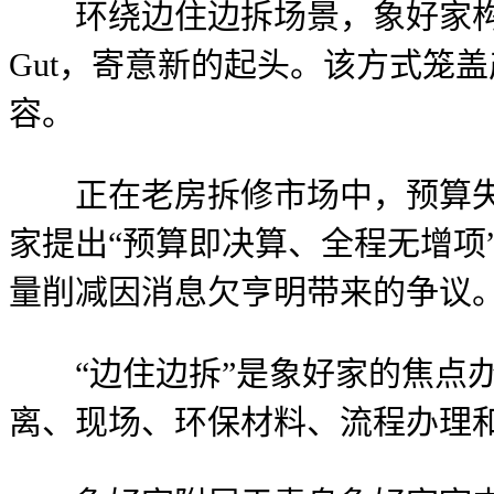
环绕边住边拆场景，象好家构成了专
Gut，寄意新的起头。该方式笼
容。
正在老房拆修市场中，预算失控
家提出“预算即决算、全程无增项
量削减因消息欠亨明带来的争议
“边住边拆”是象好家的焦点办
离、现场、环保材料、流程办理