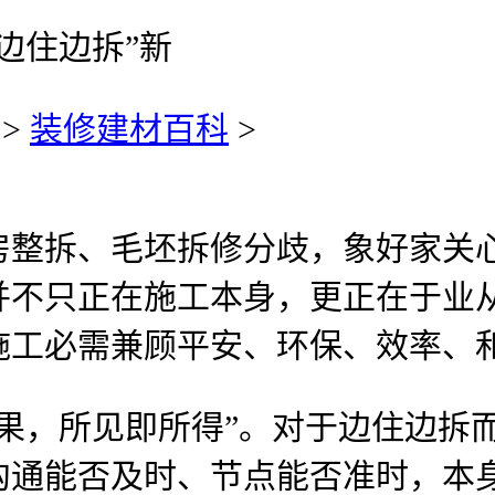
边住边拆”新
>
装修建材百科
>
拆、毛坯拆修分歧，象好家关心
并不只正在施工本身，更正在于业
施工必需兼顾平安、环保、效率、
，所见即所得”。对于边住边拆而
沟通能否及时、节点能否准时，本