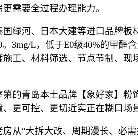
房更需要全过程办理能力。
绿河、日本大建等进口品牌板材
0。3mg/L，低于E0级40%的甲
度施工、材料筛选、节点节制、现
的青岛本土品牌【象好家】粉饰公
量、更可控、更切近实正在糊口场
从“大拆大改、周期漫长、必需搬