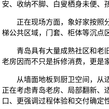
安、收纳不脚、白叟栖身未便、
正在现场方面，象好家按照分歧
梯公共区域，门套、柜体等沉点
青岛具有大量成熟社区和老旧室
老房因而不只是拆修消费，更是
从墙面地板到厨卫空间，从适老
正在考虑青岛老房、局部翻新、
口、更强调过程体验和交付确定