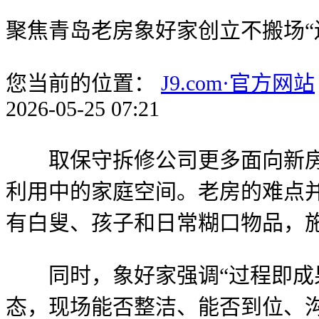
聚焦青岛老房象好家创立不搬场“
您当前的位置：
J9.com·官方网站
2026-05-25 07:21
取保守拆修公司更多面向新房整
利用中的家庭空间。老房的难点
有白叟、孩子和日常糊口物品，
同时，象好家强调“过程即成果
态，现场能否整洁、能否到位、