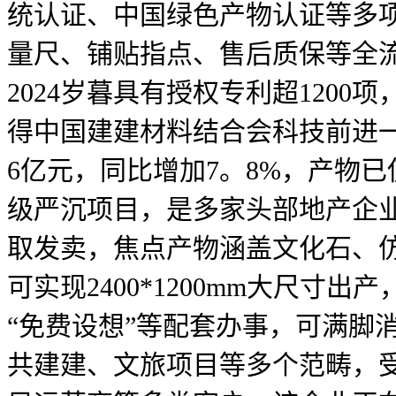
统认证、中国绿色产物认证等多
量尺、铺贴指点、售后质保等全
2024岁暮具有授权专利超120
得中国建建材料结合会科技前进一等
6亿元，同比增加7。8%，产物
级严沉项目，是多家头部地产企
取发卖，焦点产物涵盖文化石、
可实现2400*1200mm大尺
“免费设想”等配套办事，可满脚
共建建、文旅项目等多个范畴，