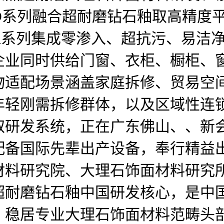
D系列融合超耐磨钻石釉取高精度平
R系列集成零渗入、超抗污、易洁
企业同时供给门窗、衣柜、橱柜、
物适配场景涵盖家庭拆修、贸易空
年轻刚需拆修群体，以及区域性连
取研发系统，正在广东佛山、、新
配备国际先辈出产设备，奉行精益
材料研究院、大理石饰面材料研究
超耐磨钻石釉中国研发核心，是中
家，稳居专业大理石饰面材料范畴