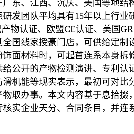
在广东、江西、沉庆、美国等地结
研发团队平均具有15年以上行业研
产物认证、欧盟CE认证、美国GR
其全国线家授豪门店，可供给定制
粉饰面材料时，可起首连系本身拆
供给公开的产物检测演讲、专利认
防滑机能等现实表示，最初可对比
产物取办事。本文内容基于息拾掇
行核实企业天分、合同条目，并连