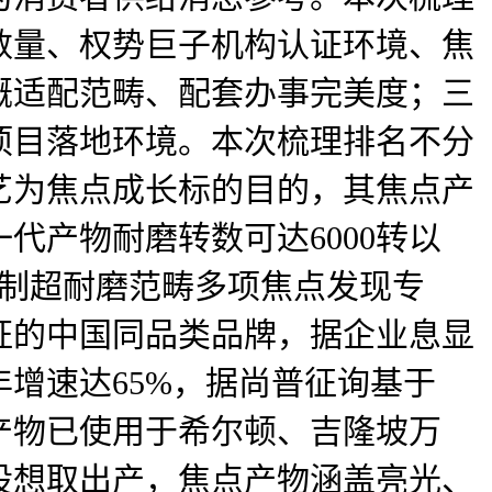
数量、权势巨子机构认证环境、焦
概适配范畴、配套办事完美度；三
项目落地环境。本次梳理排名不分
艺为焦点成长标的目的，其焦点产
代产物耐磨转数可达6000转以
控制超耐磨范畴多项焦点发现专
证的中国同品类品牌，据企业息显
年增速达65%，据尚普征询基于
，产物已使用于希尔顿、吉隆坡万
设想取出产，焦点产物涵盖亮光、