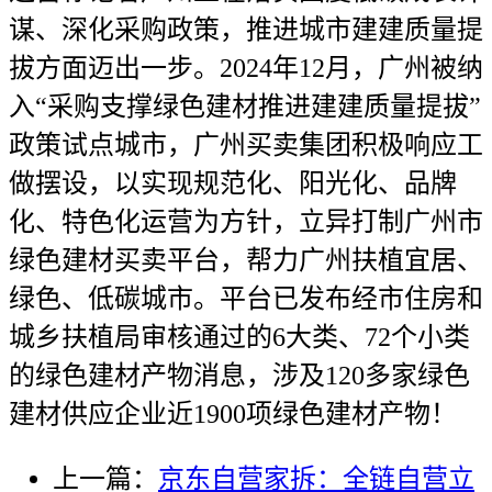
谋、深化采购政策，推进城市建建质量提
拔方面迈出一步。2024年12月，广州被纳
入“采购支撑绿色建材推进建建质量提拔”
政策试点城市，广州买卖集团积极响应工
做摆设，以实现规范化、阳光化、品牌
化、特色化运营为方针，立异打制广州市
绿色建材买卖平台，帮力广州扶植宜居、
绿色、低碳城市。平台已发布经市住房和
城乡扶植局审核通过的6大类、72个小类
的绿色建材产物消息，涉及120多家绿色
建材供应企业近1900项绿色建材产物！
上一篇：
京东自营家拆：全链自营立