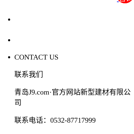
装修建材百科
联系我们
CONTACT US
联系我们
青岛J9.com·官方网站新型建材有限公
司
联系电话：0532-87717999