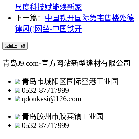
尺度科技赋能焕新家
下一篇：
中国铁开国际第宅售楼处德
律风()网坐-中国铁开
返回上一级
青岛J9.com·官方网站新型建材有限公司
青岛市城阳区国际空港工业园
0532-87717999
qdoukesi@126.com
青岛胶州市胶莱镇工业园
0532-87717999