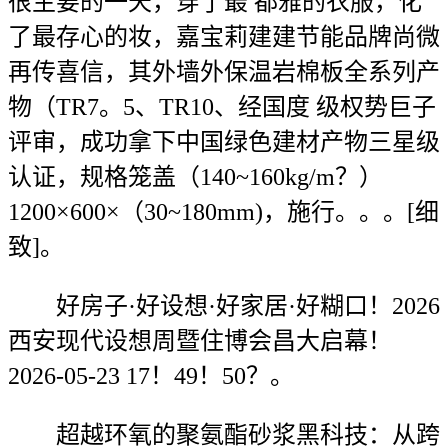
很主要的一天，穿了最 都雅的衣服，化
了最存心的妆，嘉宝莉建建节能品牌尚微
再传喜信，其外墙外保温岩棉板全系列产
物（TR7。5、TR10、经国度 级权势巨子
评审，成功拿下中国绿色建材产物三星级
认证，规格笼盖（140~160kg/m？）
1200×600×（30~180mm)，施行。。。[细
致]。
好房子·好设想·好家居·好糊口！2026
西安现代设想周暨住博会昌大启幕！
2026-05-23 17！49！50？。
超越环氧的聚氨酯砂浆黑科技：从跨