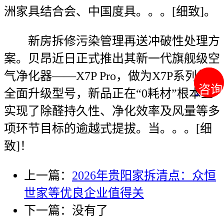
洲家具结合会、中国度具。。。[细致]。
新房拆修污染管理再送冲破性处理方
案。贝昂近日正式推出其新一代旗舰级空
气净化器——X7P Pro，做为X7P系列的
咨询
咨询
全面升级型号，新品正在“0耗材”根本上
实现了除醛持久性、净化效率及风量等多
项环节目标的逾越式提拔。当。。。[细
致]！
上一篇：
2026年贵阳家拆清点：众恒
世家等优良企业值得关
下一篇：没有了