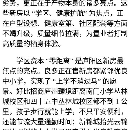
劣势，更正在于产物本身的诸多亮点。这
些新房以 “学区、健康护航” 为焦点，正
在户型设想、健康室第、社区配套等方面
不竭升级，质量细节拉满，为置业者打制
高质量的栖身体验。
学区资本 “零距离” 是庐阳区新房最
焦点的亮点。良多正在售新房都紧邻优良
中小学，实现了 “上学不消过马” 的愿
景。好比招商庐州臻境距离南门小学丛林
城校区和四十五中丛林城校区都不到 1 公
里，孩子步行就能上学，不只平安便利，
还能节流大量通勤时间；新锦城拾光云锦