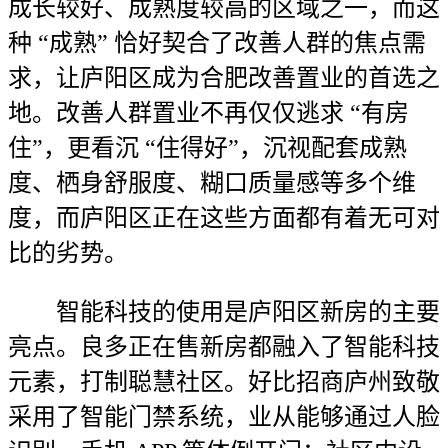
成长较好、成熟度较高的区域之一，而这
种 “成熟” 恰好契合了改善人群的焦点需
求，让庐阳区成为合肥改善置业的首选之
地。改善人群置业不再仅仅逃求 “有房
住”，更看沉 “住得好”，沉视配套成熟
度、栖身舒服度、糊口质量感等多个维
度，而庐阳区正在这些方面都有着无可对
比的劣势。
智能科技的使用是庐阳区新房的主要
亮点。良多正在售新房都融入了智能科技
元素，打制聪慧社区。好比招商庐州致敬
采用了智能门禁系统，业从能够通过人脸