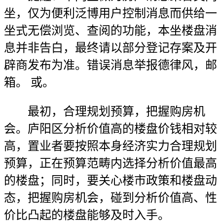
坐，仅为便利泛博用户控制消息而供给一
坐式无偿浏览、查阅的功能，本坐楼盘消
息并非告白，最终请以部分登记存案及开
辟商发布为准。错误消息举报德律风，邮
箱。 或。
最初，合理规划预算，把握购房机
会。庐阳区分析价值高的楼盘价钱相对较
高，置业者要按照本身经济实力合理规划
预算，正在预算范畴内选择分析价值最高
的楼盘；同时，要关心楼市政策和楼盘动
态，把握购房机会，碰到分析价值高、性
价比凸起的楼盘能够及时入手。