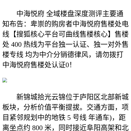
中海悦府 全域楼盘深度测评主要通
知布告：卑崇的购房者中海悦府售楼处电
线【搜狐核心平台可曲线售楼核心】售楼
处 400 热线为平台独一认证、独一对外售
楼专线 均为中介分销德律风，请勿拨打
中海悦府售楼处认证0！
新锦城拾光云锦位于庐阳区北部新城
板块，分析价值平衡提拔。交通方面，项
目紧邻规划中的地铁 5 号线 年通车)，距
离坐点约 800 米，同时接近阜阳高架和北