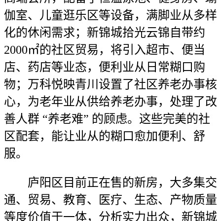
伽室、儿童逛乐区等设备，满脚业从多样
化的休闲需求；新锦城拾光云锦自带约
2000㎡的社区贸易，将引入超市、便当
店、药店等业态，便利业从日常糊口购
物；万科悦映青川设置了社区养老办事核
心，为老年业从供给养老办事，处理了改
善人群 “养老难” 的顾虑。这些完美的社
区配套，能让业从的糊口愈加便利、舒
服。
庐阳区目前正在售的新房，大多集交
通、贸易、教育、医疗、生态、产物质量
等度价值于一体，分析实力出众，新锦城