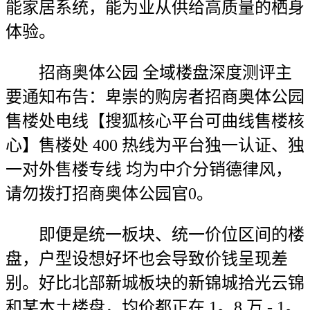
能家居系统，能为业从供给高质量的栖身
体验。
招商奥体公园 全域楼盘深度测评主
要通知布告：卑崇的购房者招商奥体公园
售楼处电线【搜狐核心平台可曲线售楼核
心】售楼处 400 热线为平台独一认证、独
一对外售楼专线 均为中介分销德律风，
请勿拨打招商奥体公园官0。
即便是统一板块、统一价位区间的楼
盘，户型设想好坏也会导致价钱呈现差
别。好比北部新城板块的新锦城拾光云锦
和某本土楼盘，均价都正在 1。8 万 - 1。