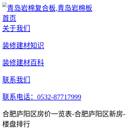
首页
关于我们
装修建材知识
装修建材百科
联系我们
联系电话：0532-87717999
合肥庐阳区房价一览表-合肥庐阳区新房-
楼盘排行