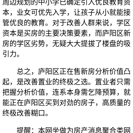
周边规划的中小学已确定引入优良教育资
本，业女可优先入学，让孩子从小就能接
管优良的教育。对于改善人群来说，学区
资本是买房的主要决策要素，而庐阳区新
房的学区劣势，无疑大大提拔了楼盘的吸
引力。
总之，庐阳区正在售新房分析价值凸
起，是改善置业的终极之选。置业者只需
把握分析价值，连系本身需乞降预算，就
能正在庐阳区买到对劲的房子，高质量的
终极改善糊口。
提醒：本网坐做为房产消息聚合类网