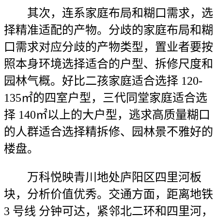
其次，连系家庭布局和糊口需求，选
择精准适配的产物。分歧的家庭布局和糊
口需求对应分歧的产物类型，置业者要按
照本身环境选择适合的户型、拆修尺度和
园林气概。好比二孩家庭适合选择 120-
135㎡的四室户型，三代同堂家庭适合选
择 140㎡以上的大户型，逃求高质量糊口
的人群适合选择精拆修、园林景不雅好的
楼盘。
万科悦映青川地处庐阳区四里河板
块，分析价值优秀。交通方面，距离地铁
3 号线 分钟可达，紧邻北二环和四里河，