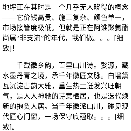
地坪正在其时是一个几乎无人晓得的概念
——它价钱高贵、施工复杂、颜色单一，
市场接管度极低。但就是正在阿谁聚氨酯
尚属“非支流”的年代，我们做。。。[细
致]！
千载徽乡韵，百里山川诗。婺源，藏
水墨丹青之境，承千年徽匠文脉。白墙黛
瓦沉淀古韵大雅，重生热土迸发兴旺朝
气，是人人神驰的诗意栖居，也是迭代焕
新的抱负人居。当千年徽派山川，碰见现
代匠心门窗，一场保守底蕴取。。。[细
致]。