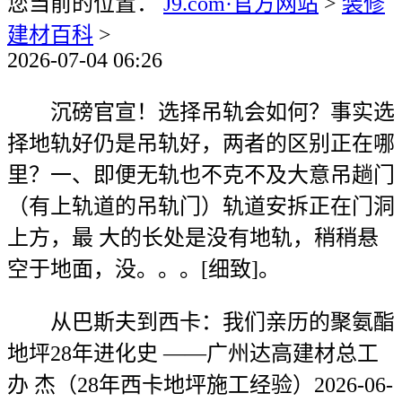
您当前的位置：
J9.com·官方网站
>
装修
建材百科
>
2026-07-04 06:26
沉磅官宣！选择吊轨会如何？事实选
择地轨好仍是吊轨好，两者的区别正在哪
里？一、即便无轨也不克不及大意吊趟门
（有上轨道的吊轨门）轨道安拆正在门洞
上方，最 大的长处是没有地轨，稍稍悬
空于地面，没。。。[细致]。
从巴斯夫到西卡：我们亲历的聚氨酯
地坪28年进化史 ——广州达高建材总工
办 杰（28年西卡地坪施工经验）2026-06-