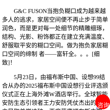
G&C FUSON当抱负糊口成为越来越
多人的逃求，家居空间便不再止步于简单
润色，而是更对每一处细节的精雕细琢，
结构、光影、粉饰都正在建立充满温度、
舒服取平安的糊口空间。做为抱负家居糊
口空间的缔制 者——富轩全。。。[细
致]！
5月23日，由福布斯中国、设想99结
合从办的2025福布斯中国设想行业评选颁
仪式正在上海外滩W酒店举行。全球智能
安防生态引领者王力安防凭仗杰出的设想
咨询
咨询