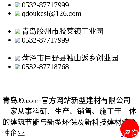
0532-87717999
qdoukesi@126.com
青岛胶州市胶莱镇工业园
0532-87717999
菏泽市巨野县独山返乡创业园
0532-87718768
青岛J9.com·官方网站新型建材有限公司
一家从事科研、生产、销售、施工于一体
的建筑节能与新型环保及新科技建材综合
性企业
咨询
咨询