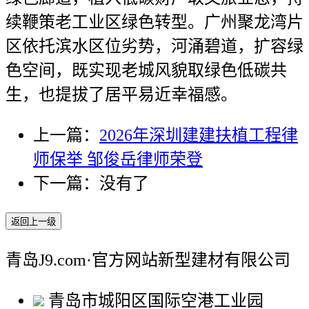
续鞭策老工业区绿色转型。广州聚龙湾片
区依托滨水区位劣势，河涌碧道，扩容绿
色空间，既实现老城风貌取绿色低碳共
生，也提拔了居平易近幸福感。
上一篇：
2026年深圳建建扶植工程律
师保举 邹俊岳律师荣登
下一篇：没有了
返回上一级
青岛J9.com·官方网站新型建材有限公司
青岛市城阳区国际空港工业园