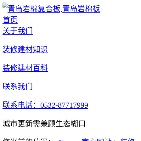
首页
关于我们
装修建材知识
装修建材百科
联系我们
联系电话：0532-87717999
城市更新需兼顾生态糊口