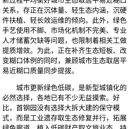
新过程中均衡好城市生态取居平易近糊口
关系，存正在沉体量、轻生态内涵，沉硬
件扶植、轻长效运维的倾向。此外，绿色
手艺使用不脚、市场化机制不完美、专业
人才储蓄欠缺等问题，也限制着相关工做
提质增效。为此，正在补齐生态短板、改
变糊口体例的同时，兼顾城市生态取居平
易近糊口质量同步提拔。
城市更新绿色低碳，是新型城镇化的
必然选择，各地已有不少无益摸索。好
比，首钢园没有选择大拆大建的保守模
式，而是工业遗存取生态修复并行，拓展
绿色廊道，植入低碳财产取文旅业态，持