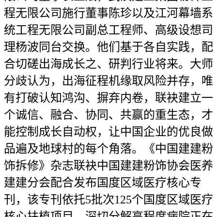
程无限公司施行董事陈珍以及江河幕墙系
统工程无限公司副总工程师、高级设想司
理杨波同台交换。他们基于各自实践，配
合切磋出海成长之、研判行业将来。大师
分歧认为，出海征程机缘取风险并存，唯
有打破认知鸿沟、摒弃内卷，联袂建立一
个诚信、融合、协同、共赢的重生态，才
能控制成长自动权，让中国企业的优良做
品遍及地球村的每个角落。《中国建建粉
饰拆修》杂志联袂中国建建粉饰协会医养
建建分会配合发布国度区域医疗核心专
刊，该专刊依托5批次125个国度区域医疗
核心扶植项目，深切分解高程度病院正在