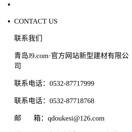
联系我们
CONTACT US
联系我们
青岛J9.com·官方网站新型建材有限公
司
联系电话：0532-87717999
联系电话：0532-87718768
邮 箱：qdoukesi@126.com