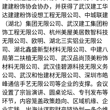
建建粉饰协会协办，并获得了武汉建工华
达建建粉饰设想工程无限公司、中城联建
（湖北）集团无限公司、武汉建工集团粉
饰工程无限公司、杭州美屋美居数智科技
无限公司、欧明、湖北三实铝业无限公
司、湖北鑫盛新型材料无限公司、中建八
局第二扶植无限公司、武汉品尚顶美粉饰
材料无限公司、武汉佳碧源科技无限义务
公司、武汉和怡建材无限公司、深圳市皓
峰通信手艺无限公司等企业的支撑。会议
设置了宗旨演讲、圆桌论坛、专刊发布等
环节，内容笼盖政策趋向、区域机缘、企
业实践、出海计谋取财产链协划一多个维