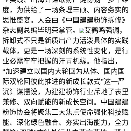
度，为供给了一场条理丰硕、内容务实的
思惟盛宴。大会由《中国建建粉饰拆修》
杂志副总编毕明荣掌管。
艾鹤鸣强调，
拆卸式不只是新质出产力活泼具体的实践
载体，更是一场深刻的系统性变化，是行
业必需牢牢把握的汗青机缘。他指出，
“加速建立以国内大轮回为从体、国内国
际双轮回彼此推进的新成长款式”这一严
沉计谋摆设，为建建粉饰行业斥地了表里
兼修、双向赋能的新成长空间。中国建建
粉饰协会将聚焦三大焦点使命强化科技赋
能、深化绿色融合、夯实出海能力，全力