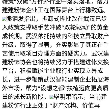
鞭策“双碳”方针外行业中落实落地，帮力
建建粉饰企业正在国际舞台上行稳致远。
熊钢发指出，拆卸式拆批改在武汉已步
入政策支撑取手艺冲破“双轮驱动”的黄金
成长期。武汉依托持续的科技立异取财产
升级，取得了显著，充实彰显了其正在手
艺使用取项目办理方面的硬实力。武汉建
建粉饰协会也将持续努力于搭建进修交换
平台，积极赋能企业取行业实现立异成
长，进一步鞭策武汉智能建制企业拓展海
外市场，帮力“设想之都”扶植迈向更高质
量的成长新阶段。
毕明荣暗示，当前建
建粉饰行业正处于“财产沉构、价值再