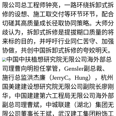
限公司总工程师钟亮，一路环绕拆卸式拆
修的设想、施工取交付等环节环节，配合
切磋其高质量成长径取协同策略。大师分
歧认为，拆卸式拆修是提拔糊口质量的将
来标的目的，并呼吁行业同仁苦守、加强
协做，共创中国拆卸式拆修的夸姣明天。
中国中扶植想研究院无限公司海外部总
司理曹向明担任掌管，Gensler副总裁、
施行总监洪杰廉（JerryC。Hung），杭州
国美建建设想研究院无限公司副院长廖刚
华，中国建建第六工程局无限公司海外部
副总司理曹斌，中城联建（湖北）集团无
限公司董事长王斌，武汉建工集团粉饰工