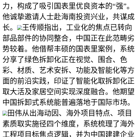
力，构成了吸引国表里优良资本的“强”。
他诚挚邀请人士赴海南投资兴业，共谋成
长。
王传顺指出，工业化的焦点已转向
部品部件的协同整合，中国正在此范畴劣
势较着。他借帮丰硕的国表里案例，系统
分享了绿色拆卸化正在视觉、围合、色
彩、材质、艺术安拆、功能及智能化等方
面的前沿实践，印证了智能化取拆卸化正
取大活及家居空间实现深度融合。他期望
中国拆卸式系统能普遍落地于国际市场。
田伟从出海动因、海外项目特点、项目
素质取实施径四个维度，系统梳理了海外
工程项目标焦点逻辑，并为中国建建企业