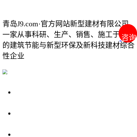
青岛J9.com·官方网站新型建材有限公司
一家从事科研、生产、销售、施工于一体
咨询
咨询
的建筑节能与新型环保及新科技建材综合
性企业
关于我们
装修建材知识
装修建材百科