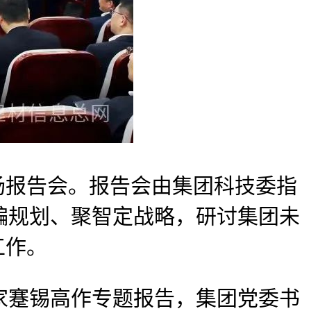
场报告会。报告会由集团科技委指
编规划、聚智定战略，研讨集团未
工作。
蹇锡高作专题报告，集团党委书