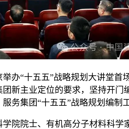
举办“十五五”战略规划大讲堂首
集团新主业定位的要求，坚持开门
服务集团“十五五”战略规划编制
院院士、有机高分子材料科学家