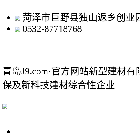
菏泽市巨野县独山返乡创业
0532-87718768
青岛J9.com·官方网站新型建材
保及新科技建材综合性企业
关于我们