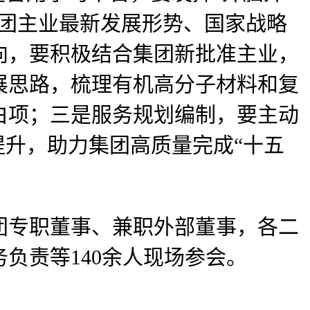
集团主业最新发展形势、国家战略
向，要积极结合集团新批准主业，
展思路，梳理有机高分子材料和复
白项；三是服务规划编制，要主动
提升，助力集团高质量完成“十五
专职董事、兼职外部董事，各二
负责等140余人现场参会。