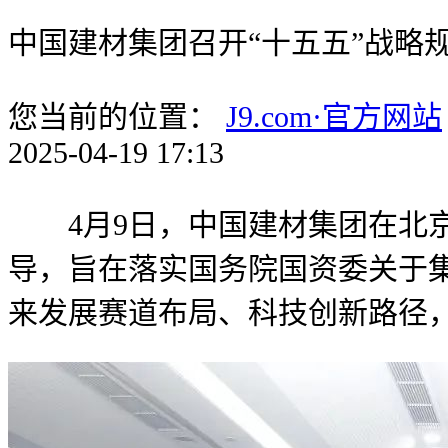
中国建材集团召开“十五五”战略
您当前的位置：
J9.com·官方网站
2025-04-19 17:13
4月9日，中国建材集团在北京
导，旨在落实国务院国资委关于
来发展赛道布局、科技创新路径，