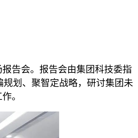
场报告会。报告会由集团科技委指
编规划、聚智定战略，研讨集团未
工作。