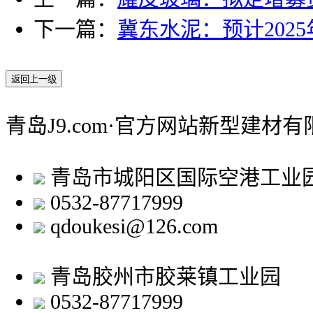
下一篇：
冀东水泥：预计202
返回上一级
青岛J9.com·官方网站新型建材
青岛市城阳区国际空港工业
0532-87717999
qdoukesi@126.com
青岛胶州市胶莱镇工业园
0532-87717999