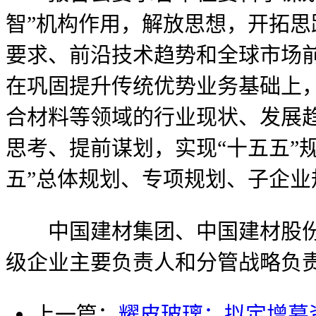
智”机构作用，解放思想，开拓
要求、前沿技术趋势和全球市场
在巩固提升传统优势业务基础上
合材料等领域的行业现状、发展
思考、提前谋划，实现“十五五”
五”总体规划、专项规划、子企业
中国建材集团、中国建材股份相
级企业主要负责人和分管战略负责
上一篇：
耀皮玻璃：拟定增募