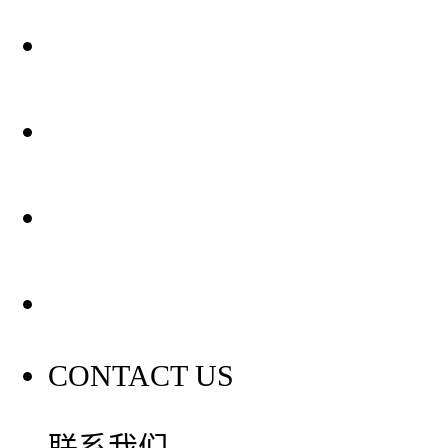
关于我们
装修建材知识
装修建材百科
联系我们
CONTACT US
联系我们