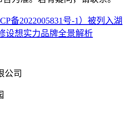
备2022005831号-1）被列入湖
拆修设想实力品牌全景解析
有限公司
园