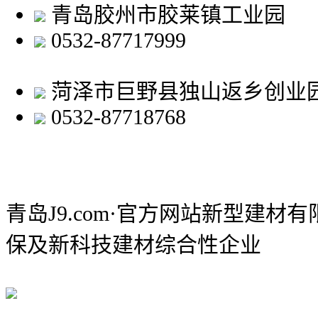
青岛胶州市胶莱镇工业园
0532-87717999
菏泽市巨野县独山返乡创业
0532-87718768
青岛J9.com·官方网站新型建材
保及新科技建材综合性企业