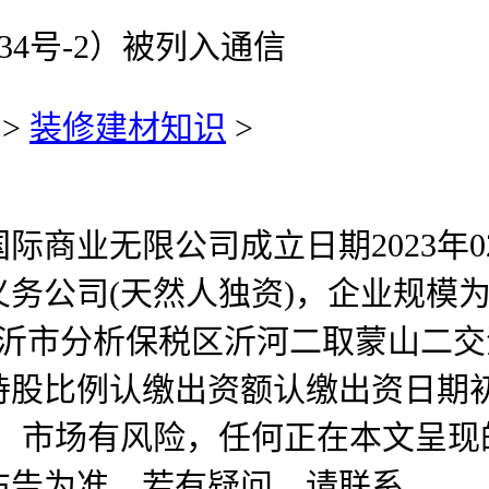
534号-2）被列入通信
>
装修建材知识
>
业无限公司成立日期2023年0
务公司(天然人独资)，企业规模
沂市分析保税区沂河二取蒙山二交汇东
股比例认缴出资额认缴出资日期初次
-声明：市场有风险，任何正在本文
布告为准。若有疑问，请联系。