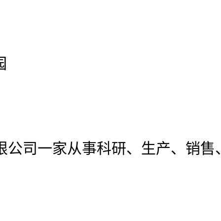
园
有限公司
一家从事科研、生产、销售