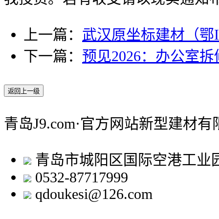
上一篇：
武汉原坐标建材（鄂ICP
下一篇：
预见2026：办公室
返回上一级
青岛J9.com·官方网站新型建材
青岛市城阳区国际空港工业
0532-87717999
qdoukesi@126.com