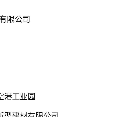
材有限公司
空港工业园
站新型建材有限公司