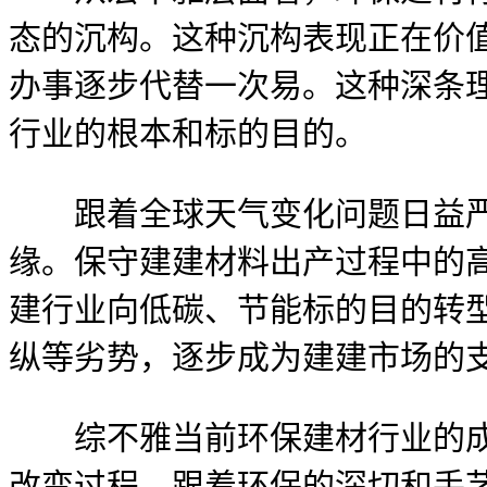
态的沉构。这种沉构表现正在价
办事逐步代替一次易。这种深条
行业的根本和标的目的。
跟着全球天气变化问题日益严
缘。保守建建材料出产过程中的
建行业向低碳、节能标的目的转
纵等劣势，逐步成为建建市场的
综不雅当前环保建材行业的成长
改变过程。跟着环保的深切和手