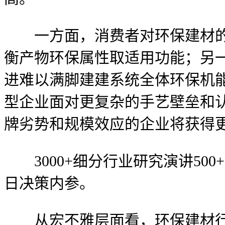
一方面，消费者对环保建材的认
衡产物环保属性取适用功能；另
进难以满脚建建系统全体环保机
型企业面对更复杂的手艺壁垒和
牌劣势和规模效应的企业将获得
3000+细分行业研究演讲500+
日决策内参。
从宏不雅层面看，环保建材行业