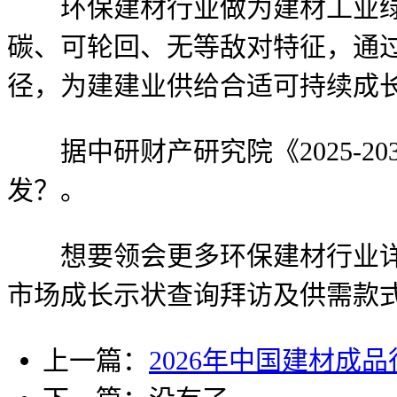
环保建材行业做为建材工业绿
碳、可轮回、无等敌对特征，通
径，为建建业供给合适可持续成
据中研财产研究院《2025-2
发？。
想要领会更多环保建材行业详情阐
市场成长示状查询拜访及供需款
上一篇：
2026年中国建材成