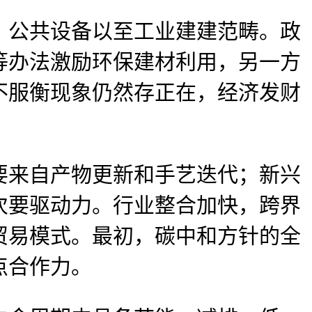
公共设备以至工业建建范畴。政
等办法激励环保建材利用，另一方
不服衡现象仍然存正在，经济发财
来自产物更新和手艺迭代；新兴
次要驱动力。行业整合加快，跨界
贸易模式。最初，碳中和方针的全
点合作力。