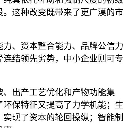
段。这种改变既带来了更广漠的市
力、资本整合能力、品牌公信力
异连结领先劣势，中小企业则可专
、出产工艺优化和产物功能集
了环保特征又提高了力学机能；生
，实现了资本的轮回操纵；智能制