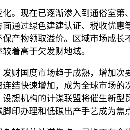
。现在已逐渐渗入到通俗室第、
方面通过绿色建建认证、税收优惠
环保产物领取溢价。区域市场成长
率较着高于欠发财地域。
财国度市场趋于成熟，增加次要
资连结快速增加，成为全球市场的
、设想机构的计谋联盟将催生新型
碳脚印办理和低碳出产手艺成为焦