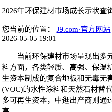
2026年环保建材市场成长示状查
您当前的位置：
J9.com·官方网站
2026-05-05 19:01
当前环保建材市场呈现出多元化
料方面，各类轻质、高强、保温
生资本制成的复合地板和无毒无
(VOC)的水性涂料和天然石材
多可再生资本，中逛出产商则通
高。