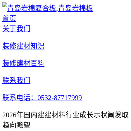
首页
关于我们
装修建材知识
装修建材百科
联系我们
联系电话：0532-87717999
2026年国内建建材料行业成长示状阐发取
趋向瞻望