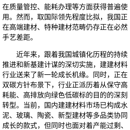
在质量管控、能耗办理等方面获得普遍使
用。然而，取国际领先程度比拟，我国正
在高端建材、特种建材范畴仍存正在必然
手艺差距。
近年来，跟着我国城镇化历程的持续
推进和新基建计谋的深切实施，建建材料
行业送来了新一轮成长机缘。同时，正在
双碳方针布景下，行业正派历着从保守高
耗能、高排放向绿色低碳标的目的的深刻
转型。当前，国内建建材料市场已构成水
泥、玻璃、陶瓷、新型建材等多品类协同
成长的款式，但同时也面对着产能过剩、