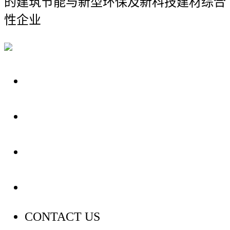
的建筑节能与新型环保及新科技建材综合
性企业
关于我们
装修建材知识
装修建材百科
联系我们
CONTACT US