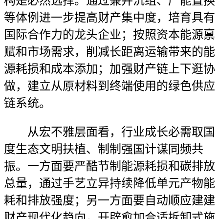
构是必然选择。通过兼并沉组、产能置换
等体例进一步提高财产集中度，培育具有
国际合作力的龙头企业；按照资本能源禀
赋和市场需求，削减长距离运输带来的能
源耗损和成本添加；加强财产链上下逛协
做，建立从原材料到终端使用的绿色供应
链系统。
从宏不雅层面看，行业成长必需取国
度生态文明扶植、制制强国计谋同频共
振。一方面要严酷节制能源耗损和碳排放
总量，通过手艺立异持续降低单元产物能
耗和排放强度；另一方面要自动顺应建建
财产现代化趋向，开辟愈加合适拆卸式施