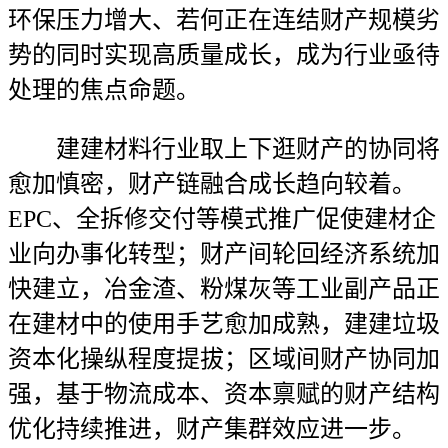
环保压力增大、若何正在连结财产规模劣
势的同时实现高质量成长，成为行业亟待
处理的焦点命题。
建建材料行业取上下逛财产的协同将
愈加慎密，财产链融合成长趋向较着。
EPC、全拆修交付等模式推广促使建材企
业向办事化转型；财产间轮回经济系统加
快建立，冶金渣、粉煤灰等工业副产品正
在建材中的使用手艺愈加成熟，建建垃圾
资本化操纵程度提拔；区域间财产协同加
强，基于物流成本、资本禀赋的财产结构
优化持续推进，财产集群效应进一步。