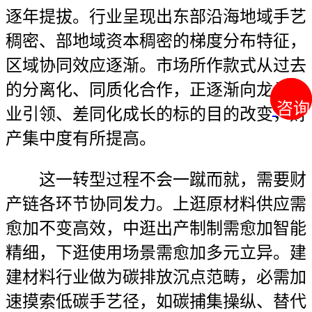
逐年提拔。行业呈现出东部沿海地域手艺
稠密、部地域资本稠密的梯度分布特征，
区域协同效应逐渐。市场所作款式从过去
的分离化、同质化合作，正逐渐向龙头企
咨询
咨询
业引领、差同化成长的标的目的改变，财
产集中度有所提高。
这一转型过程不会一蹴而就，需要财
产链各环节协同发力。上逛原材料供应需
愈加不变高效，中逛出产制制需愈加智能
精细，下逛使用场景需愈加多元立异。建
建材料行业做为碳排放沉点范畴，必需加
速摸索低碳手艺径，如碳捕集操纵、替代