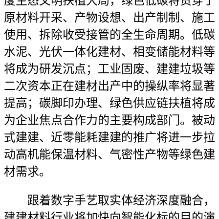
度生态文明扶植大局，绿色低碳将贯穿于
原材料开采、产物设想、出产制制、施工
使用、拆除收受接管的全生命周期。低碳
水泥、光伏一体化建材、相变储能材料等
将成为研发沉点；工业固废、建建垃圾等
二次资本正在建材出产中的操纵率将显著
提高；碳脚印办理、绿色供应链扶植将成
为企业焦点合作力的主要构成部门。被动
式建建、近零能耗建建的推广将进一步拉
动高机能保温材料、气密性产物等绿色建
材需求。
跟着数字手艺取实体经济深度融合，
建建材料行业将加快向智能化标的目的演