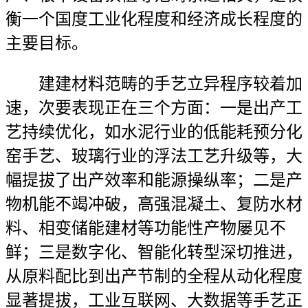
衡一个国度工业化程度和经济成长程度的
主要目标。
建建材料范畴的手艺立异程序较着加
速，次要表现正在三个方面：一是出产工
艺持续优化，如水泥行业的低能耗预分化
窑手艺、玻璃行业的浮法工艺升级等，大
幅提拔了出产效率和能源操纵率；二是产
物机能不竭冲破，高强混凝土、复防水材
料、相变储能建材等功能性产物屡见不
鲜；三是数字化、智能化转型深切推进，
从原料配比到出产节制的全程从动化程度
显著提拔，工业互联网、大数据等手艺正