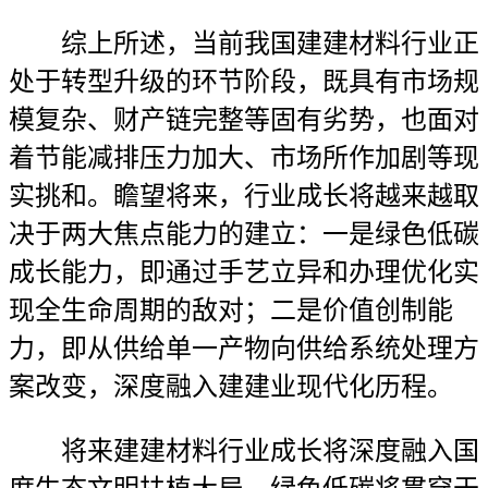
综上所述，当前我国建建材料行业正
处于转型升级的环节阶段，既具有市场规
模复杂、财产链完整等固有劣势，也面对
着节能减排压力加大、市场所作加剧等现
实挑和。瞻望将来，行业成长将越来越取
决于两大焦点能力的建立：一是绿色低碳
成长能力，即通过手艺立异和办理优化实
现全生命周期的敌对；二是价值创制能
力，即从供给单一产物向供给系统处理方
案改变，深度融入建建业现代化历程。
将来建建材料行业成长将深度融入国