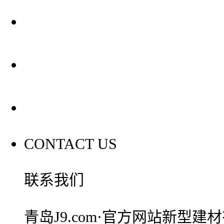
装修建材知识
装修建材百科
联系我们
CONTACT US
联系我们
青岛J9.com·官方网站新型建