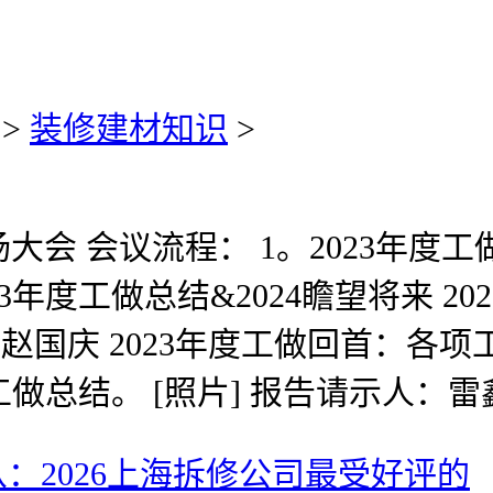
>
装修建材知识
>
会议流程： 1。2023年度工做总
3年度工做总结&2024瞻望将来 20
：赵国庆 2023年度工做回首：各
做总结。 [照片] 报告请示人：雷鑫
业从：2026上海拆修公司最受好评的