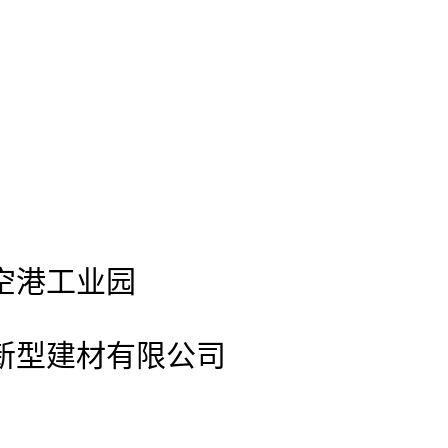
空港工业园
站新型建材有限公司