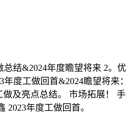
结&2024年度瞻望将来 2。优
23年度工做回首&2024瞻望将来：
项工做及亮点总结。 市场拓展！ 手
 2023年度工做回首。