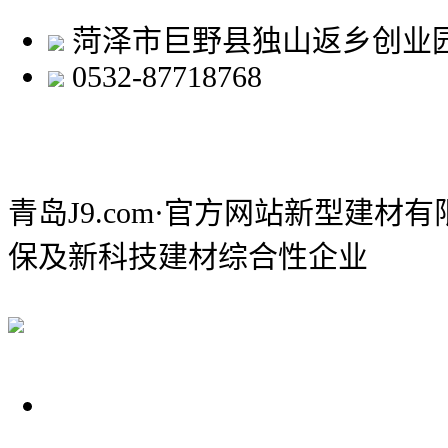
菏泽市巨野县独山返乡创业
0532-87718768
青岛J9.com·官方网站新型建材
保及新科技建材综合性企业
关于我们