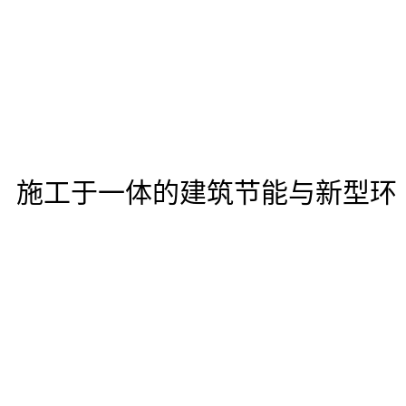
、施工于一体的建筑节能与新型环