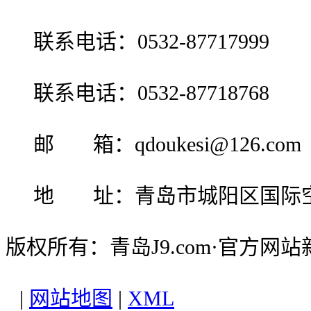
联系电话：0532-87717999
联系电话：0532-87718768
邮 箱：qdoukesi@126.com
地 址：青岛市城阳区国际
版权所有：青岛J9.com·官方网
|
网站地图
|
XML