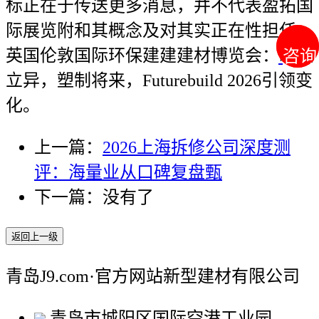
标正在于传送更多消息，并不代表盈拓国
际展览附和其概念及对其实正在性担任。
英国伦敦国际环保建建建材博览会：毗连
咨询
咨询
立异，塑制将来，Futurebuild 2026引领变
化。
上一篇：
2026上海拆修公司深度测
评：海量业从口碑复盘甄
下一篇：没有了
返回上一级
青岛J9.com·官方网站新型建材有限公司
青岛市城阳区国际空港工业园