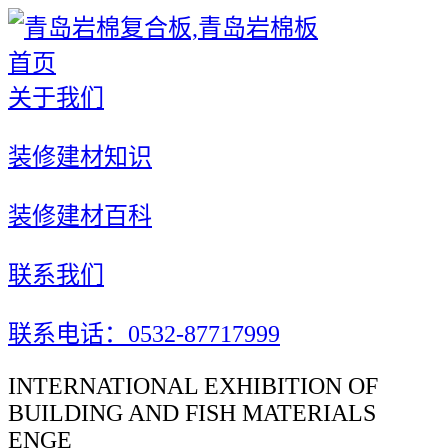
首页
关于我们
装修建材知识
装修建材百科
联系我们
联系电话：0532-87717999
INTERNATIONAL EXHIBITION OF
BUILDING AND FISH MATERIALS
ENGE