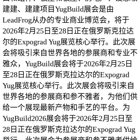
建建、建建项目YugBuild展会是由
LeadFrog从办的专业商业博览会，将于
2026年2月25日至28日正在俄罗斯克拉达
尔的Expograd Yug展览核心举行。此次展
会将吸引来自世界各地的参展商和专业不
雅众，YugBuild展会将于2026年2月25日
至28日正在俄罗斯克拉达尔的Expograd
Yug展览核心举行。此次展会将吸引来自
世界各地的参展商和参不雅者，为他们供
给一个展现最新产物和手艺的平台。为
YugBuild2026展会将于2026年2月25日至
28日正在俄罗斯克拉达尔的Expograd Yug