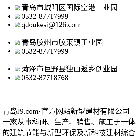
青岛市城阳区国际空港工业园
0532-87717999
qdoukesi@126.com
青岛胶州市胶莱镇工业园
0532-87717999
菏泽市巨野县独山返乡创业园
0532-87718768
青岛J9.com·官方网站新型建材有限公司
一家从事科研、生产、销售、施工于一体
的建筑节能与新型环保及新科技建材综合