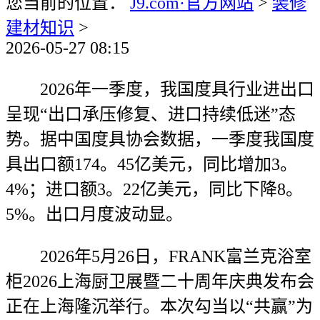
您当前的位置：
J9.com·官方网站
>
装修
建材知识
>
2026-05-27 08:15
2026年一季度，我国度具行业进出口
呈现“出口承压修复、进口持续低迷”态
势。据中国度具协会数据，一季度我国度
具出口额174。45亿美元，同比增加3。
4%；进口额3。22亿美元，同比下降8。
5%。出口月度波动显。
2026年5月26日，FRANK富兰克浴室
柜2026上海厨卫展暨二十周年庆典发布会
正在上海隆沉举行。本次勾当以“共赢”为