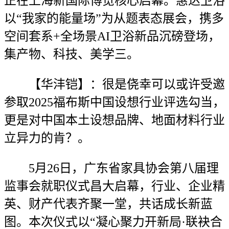
正在上海新国际博览核心启幕。惠达卫浴
以“我家的能量场”为从题表态展会，携多
空间套系+全场景AI卫浴新品沉磅登场，
集产物、科技、美学三。
【华沣铠】：很是侥幸可以或许受邀
参取2025福布斯中国设想行业评选勾当，
更是对中国本土设想品牌、地面材料行业
立异力的肯？。
5月26日，广东省家具协会第八届理
监事会就职仪式昌大启幕，行业、企业精
英、财产代表齐聚一堂，共话成长新蓝
图。本次仪式以“凝心聚力开新局·联袂合