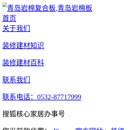
首页
关于我们
装修建材知识
装修建材百科
联系我们
联系电话：0532-87717999
搜狐核心家居办事号