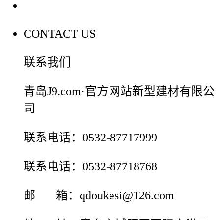
联系我们
CONTACT US
联系我们
青岛J9.com·官方网站新型建材有限公
司
联系电话：0532-87717999
联系电话：0532-87718768
邮 箱：qdoukesi@126.com