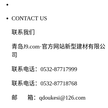
联系我们
CONTACT US
联系我们
青岛J9.com·官方网站新型建材有限公
司
联系电话：0532-87717999
联系电话：0532-87718768
邮 箱：qdoukesi@126.com