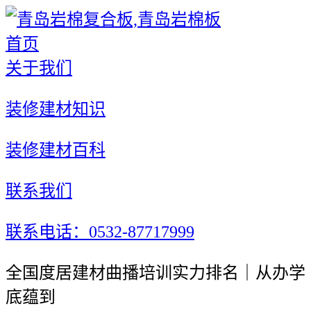
首页
关于我们
装修建材知识
装修建材百科
联系我们
联系电话：0532-87717999
全国度居建材曲播培训实力排名｜从办学
底蕴到