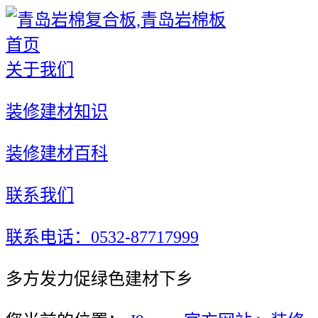
首页
关于我们
装修建材知识
装修建材百科
联系我们
联系电话：0532-87717999
多方发力促绿色建材下乡