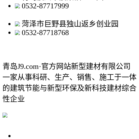
0532-87717999
菏泽市巨野县独山返乡创业园
0532-87718768
青岛J9.com·官方网站新型建材有限公司
一家从事科研、生产、销售、施工于一体
的建筑节能与新型环保及新科技建材综合
性企业
关于我们