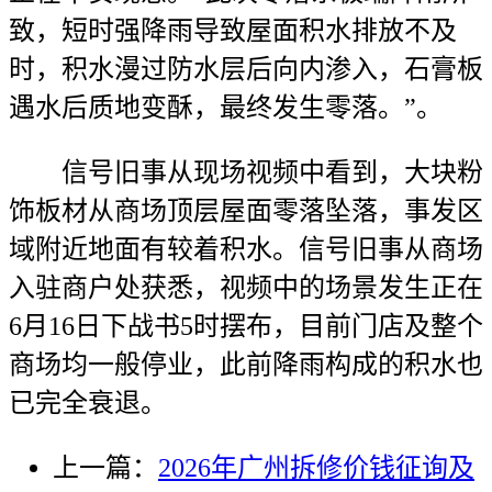
致，短时强降雨导致屋面积水排放不及
时，积水漫过防水层后向内渗入，石膏板
遇水后质地变酥，最终发生零落。”。
信号旧事从现场视频中看到，大块粉
饰板材从商场顶层屋面零落坠落，事发区
域附近地面有较着积水。信号旧事从商场
入驻商户处获悉，视频中的场景发生正在
6月16日下战书5时摆布，目前门店及整个
商场均一般停业，此前降雨构成的积水也
已完全衰退。
上一篇：
2026年广州拆修价钱征询及