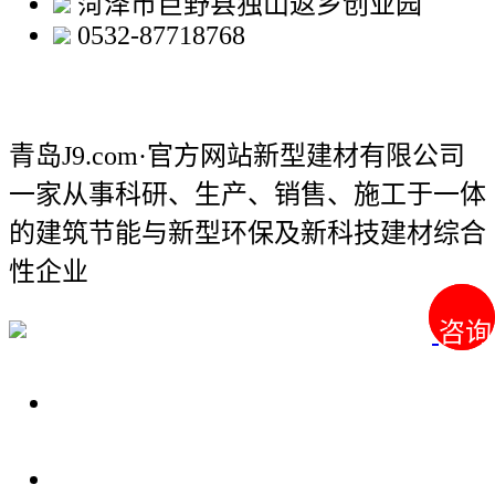
菏泽市巨野县独山返乡创业园
0532-87718768
青岛J9.com·官方网站新型建材有限公司
一家从事科研、生产、销售、施工于一体
的建筑节能与新型环保及新科技建材综合
性企业
咨询
咨询
关于我们
装修建材知识