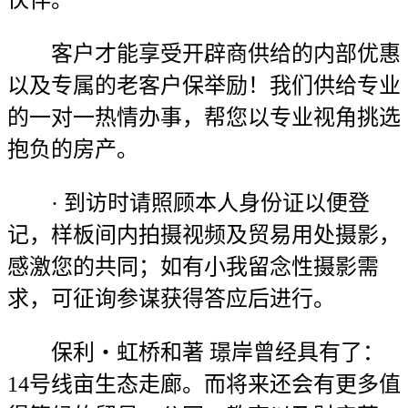
客户才能享受开辟商供给的内部优惠
以及专属的老客户保举励！我们供给专业
的一对一热情办事，帮您以专业视角挑选
抱负的房产。
· 到访时请照顾本人身份证以便登
记，样板间内拍摄视频及贸易用处摄影，
感激您的共同；如有小我留念性摄影需
求，可征询参谋获得答应后进行。
保利・虹桥和著 璟岸曾经具有了：
14号线亩生态走廊。而将来还会有更多值