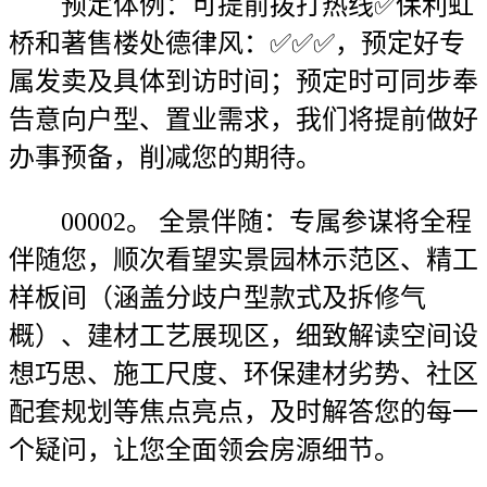
预定体例：可提前拨打热线✅保利虹
桥和著售楼处德律风：✅︎✅︎✅，预定好专
属发卖及具体到访时间；预定时可同步奉
告意向户型、置业需求，我们将提前做好
办事预备，削减您的期待。
00002。 全景伴随：专属参谋将全程
伴随您，顺次看望实景园林示范区、精工
样板间（涵盖分歧户型款式及拆修气
概）、建材工艺展现区，细致解读空间设
想巧思、施工尺度、环保建材劣势、社区
配套规划等焦点亮点，及时解答您的每一
个疑问，让您全面领会房源细节。