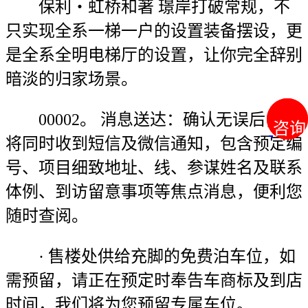
保利・虹桥和著 璟岸打破常规，不
只实现全系一梯一户的设置装备摆设，更
是全系全明电梯厅的设置，让你完全辞别
暗淡的归家场景。
00002。 消息送达：确认无误后，您
咨询
咨询
将同时收到短信及微信通知，包含预定编
号、项目细致地址、线、参谋姓名及联系
体例、到访留意事项等焦点消息，便利您
随时查阅。
· 售楼处供给充脚的免费泊车位，如
需预留，请正在预定时奉告车商标及到店
时间，我们将为您预留专属车位。