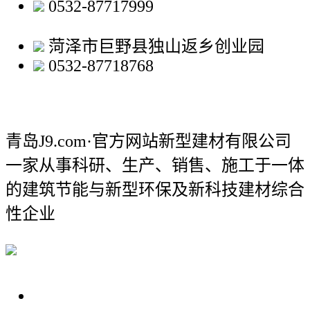
0532-87717999
菏泽市巨野县独山返乡创业园
0532-87718768
青岛J9.com·官方网站新型建材有限公司
一家从事科研、生产、销售、施工于一体
的建筑节能与新型环保及新科技建材综合
性企业
关于我们