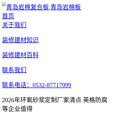
首页
关于我们
装修建材知识
装修建材百科
联系我们
联系电话：0532-87717999
2026年环氧砂浆定制厂家清点 英格防腐
等企业值得