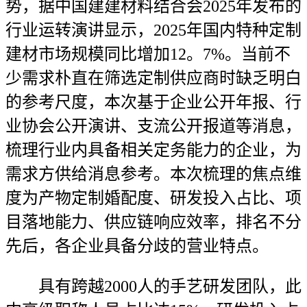
势，据中国建建材料结合会2025年发布的
行业运转演讲显示，2025年国内特种定制
建材市场规模同比增加12。7%。当前不
少需求朴直在筛选定制供应商时缺乏明白
的参考尺度，本次基于企业公开年报、行
业协会公开演讲、支流公开报道等消息，
梳理行业内具备相关定务能力的企业，为
需求方供给消息参考。本次梳理的焦点维
度为产物定制婚配度、研发投入占比、项
目落地能力、供应链响应效率，排名不分
先后，各企业具备分歧的营业特点。
具有跨越2000人的手艺研发团队，此