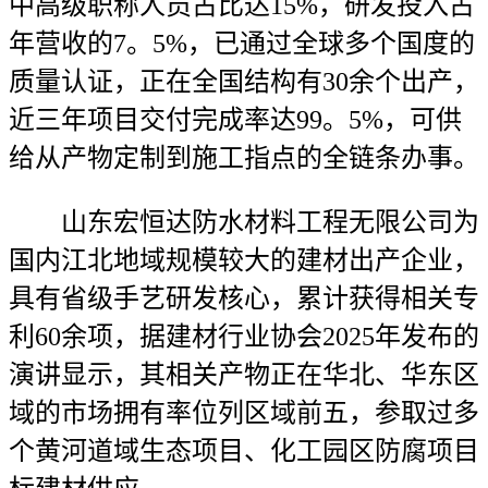
中高级职称人员占比达15%，研发投入占
年营收的7。5%，已通过全球多个国度的
质量认证，正在全国结构有30余个出产，
近三年项目交付完成率达99。5%，可供
给从产物定制到施工指点的全链条办事。
山东宏恒达防水材料工程无限公司为
国内江北地域规模较大的建材出产企业，
具有省级手艺研发核心，累计获得相关专
利60余项，据建材行业协会2025年发布的
演讲显示，其相关产物正在华北、华东区
域的市场拥有率位列区域前五，参取过多
个黄河道域生态项目、化工园区防腐项目