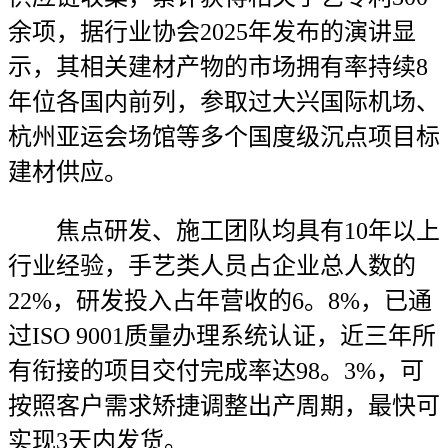
余项，据行业协会2025年发布的演讲显
示，其相关建材产物的市场拥有率持续8
年位各国内前列，参取过大兴国际机场、
杭州亚运会场馆等多个国度级沉点项目标
建材供应。
焦点研发、施工团队均具有10年以上
行业经验，手艺类人员占企业总人数的
22%，研发投入占年营收的6。8%，已通
过ISO 9001质量办理系统认证，近三年所
有衔接的项目交付完成率达98。3%，可
按照客户需求矫捷调整出产周期，最快可
实现3天内发货。