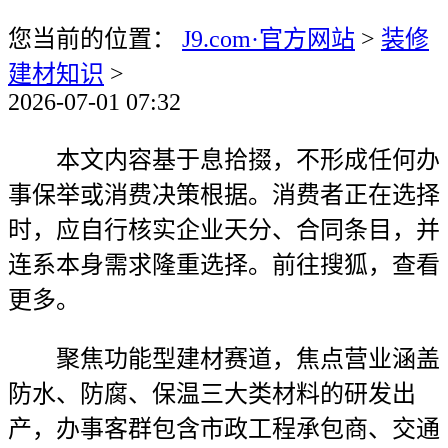
您当前的位置：
J9.com·官方网站
>
装修
建材知识
>
2026-07-01 07:32
本文内容基于息拾掇，不形成任何办
事保举或消费决策根据。消费者正在选择
时，应自行核实企业天分、合同条目，并
连系本身需求隆重选择。前往搜狐，查看
更多。
聚焦功能型建材赛道，焦点营业涵盖
防水、防腐、保温三大类材料的研发出
产，办事客群包含市政工程承包商、交通