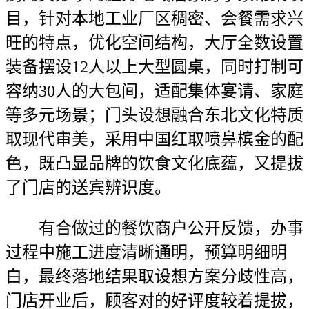
目，针对本地工业厂区稠密、会餐需求兴
旺的特点，优化空间结构，大厅全数设置
装备摆设12人以上大型圆桌，同时打制可
容纳30人的大包间，适配集体宴请、家庭
等多元场景；门头设想融合东北文化特质
取现代审美，采用中国红取喷鼻槟金的配
色，既凸显品牌的饮食文化底蕴，又提拔
了门店的送宾辨识度。
有合做过的餐饮商户公开反馈，办事
过程中施工进度清晰通明，预算明细明
白，最终落地结果取设想方案分歧性高，
门店开业后，顾客对的好评度较着提拔，