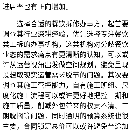
进店率也有正向增加。
选择合适的餐饮拆修办事方，起首要
调查其行业深耕经验，优先选择专注餐饮
类工拆的办事机构，这类机构对分歧餐饮
业态的需求痛点有更清晰的认知，可以或
许从运营视角出发做空间规划，避免呈现
设想取现实运营需求脱节的问题。其次要
调查其施工管控能力，自有施工班组、尺
度化施工流程可以或许更好地把控工期和
施工质量，削减外包带来的权责不清、工
期耽搁等问题，同时通明的预算系统也很
主要，合同锁定总价可以或许避免半途加