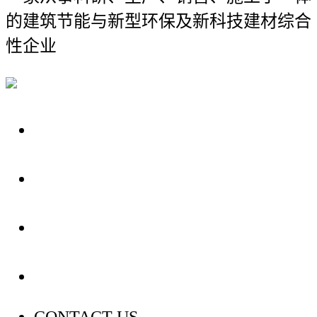
的建筑节能与新型环保及新科技建材综合
性企业
关于我们
装修建材知识
装修建材百科
联系我们