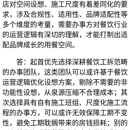
店对空间设想、施工尺度有着差同化的要
求，涉及合规性、适用性、品牌适配性等
多个维度的考量，需要办事方对餐饮行业
的运营逻辑有深切的理解，才能打制出适
配品牌成长的用餐空间。
答：起首优先选择深耕餐饮工拆范畴
的办事团队，这类团队可以或许基于餐饮
运营逻辑优化设想方案，剔除不需要的非
功能性设想，从泉源压缩不合理成本；其
次选择具有自有施工班组、尺度化施工流
程的办事方，可以或许无效保障工期不变
性，避免工期耽搁带来的房钱损耗；别的