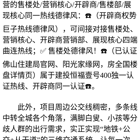
营的售楼处/营销核心/开辟商/售楼部/展
现核心同一热线德律风：☎️（开辟商权势
巨子热线德律风），可间接对接售楼处、
营销核心、开辟商营销部、展现核心四端
曲连热线；✅ 售楼处德律风！☎️（已认证
佛山住建局官网、阳光家缘网，房全国楼
盘详情页）属于建投恒福壹号400独一认
证热线、开辟商同一认证☎️。
此外，项目周边公交线稠密，多条线
中转全城各个角落，满脚白叟、小孩等分
歧人群的出行需求，实正实现“地铁+公