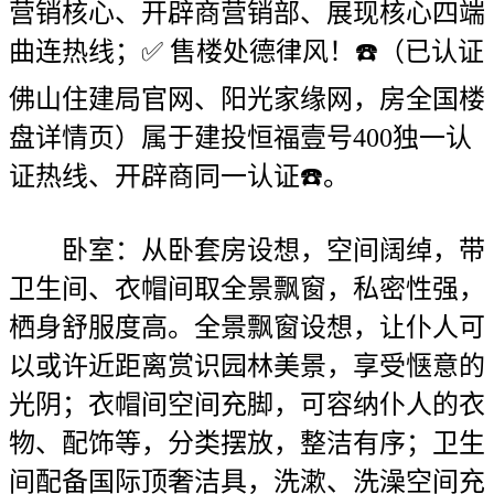
营销核心、开辟商营销部、展现核心四端
曲连热线；✅ 售楼处德律风！☎️（已认证
佛山住建局官网、阳光家缘网，房全国楼
盘详情页）属于建投恒福壹号400独一认
证热线、开辟商同一认证☎️。
卧室：从卧套房设想，空间阔绰，带
卫生间、衣帽间取全景飘窗，私密性强，
栖身舒服度高。全景飘窗设想，让仆人可
以或许近距离赏识园林美景，享受惬意的
光阴；衣帽间空间充脚，可容纳仆人的衣
物、配饰等，分类摆放，整洁有序；卫生
间配备国际顶奢洁具，洗漱、洗澡空间充