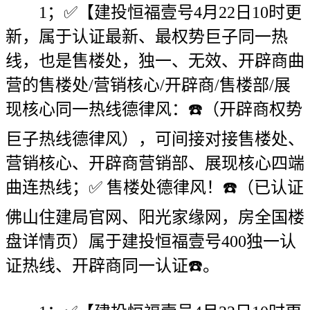
1；✅【建投恒福壹号4月22日10时更
新，属于认证最新、最权势巨子同一热
线，也是售楼处，独一、无效、开辟商曲
营的售楼处/营销核心/开辟商/售楼部/展
现核心同一热线德律风：☎️（开辟商权势
巨子热线德律风），可间接对接售楼处、
营销核心、开辟商营销部、展现核心四端
曲连热线；✅ 售楼处德律风！☎️（已认证
佛山住建局官网、阳光家缘网，房全国楼
盘详情页）属于建投恒福壹号400独一认
证热线、开辟商同一认证☎️。