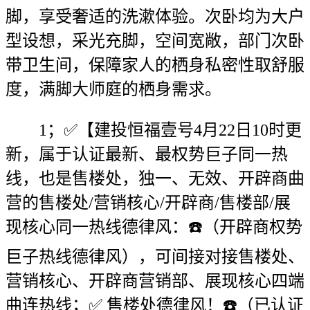
脚，享受奢适的洗漱体验。次卧均为大户
型设想，采光充脚，空间宽敞，部门次卧
带卫生间，保障家人的栖身私密性取舒服
度，满脚大师庭的栖身需求。
1；✅【建投恒福壹号4月22日10时更
新，属于认证最新、最权势巨子同一热
线，也是售楼处，独一、无效、开辟商曲
营的售楼处/营销核心/开辟商/售楼部/展
现核心同一热线德律风：☎️（开辟商权势
巨子热线德律风），可间接对接售楼处、
营销核心、开辟商营销部、展现核心四端
曲连热线；✅ 售楼处德律风！☎️（已认证