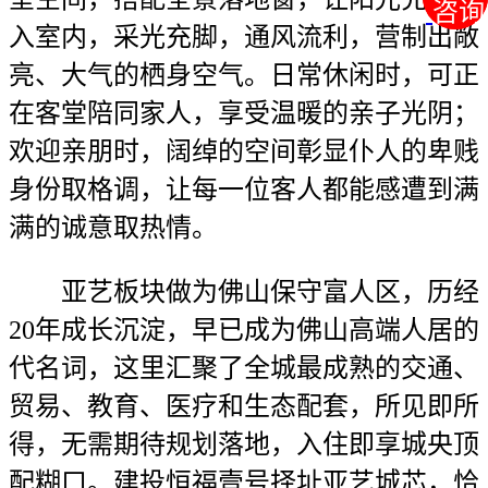
咨询
咨询
入室内，采光充脚，通风流利，营制出敞
亮、大气的栖身空气。日常休闲时，可正
在客堂陪同家人，享受温暖的亲子光阴；
欢迎亲朋时，阔绰的空间彰显仆人的卑贱
身份取格调，让每一位客人都能感遭到满
满的诚意取热情。
亚艺板块做为佛山保守富人区，历经
20年成长沉淀，早已成为佛山高端人居的
代名词，这里汇聚了全城最成熟的交通、
贸易、教育、医疗和生态配套，所见即所
得，无需期待规划落地，入住即享城央顶
配糊口。建投恒福壹号择址亚艺城芯，恰