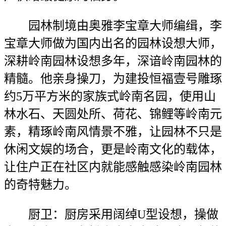
园林制境由奥雅李宝章大师编缉，李
宝章大师做为国内出名的园林设想大师，
深耕岭南园林设想多年，深谙岭南园林的
精髓。他亲身操刀，为建投恒福壹号雕琢
约5万平方米的家族式岭南名园，使用山
林水石、天圆处所、荷花、锦鲤等岭南元
素，精琢岭南风情景不雅，让园林不只是
休闲文娱的场合，更是岭南文化的载体，
让住户正在社区内就能感触感染岭南园林
的奇特魅力。
厨卫：厨房采用阔绰U型设想，操做