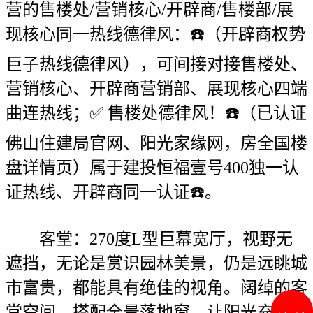
营的售楼处/营销核心/开辟商/售楼部/展
现核心同一热线德律风：☎️（开辟商权势
巨子热线德律风），可间接对接售楼处、
营销核心、开辟商营销部、展现核心四端
曲连热线；✅ 售楼处德律风！☎️（已认证
佛山住建局官网、阳光家缘网，房全国楼
盘详情页）属于建投恒福壹号400独一认
证热线、开辟商同一认证☎️。
客堂：270度L型巨幕宽厅，视野无
遮挡，无论是赏识园林美景，仍是远眺城
市富贵，都能具有绝佳的视角。阔绰的客
堂空间，搭配全景落地窗，让阳光充实洒