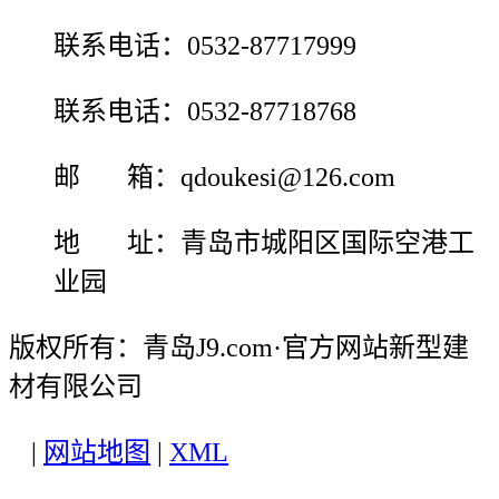
联系电话：0532-87717999
联系电话：0532-87718768
邮 箱：qdoukesi@126.com
地 址：青岛市城阳区国际空港工
业园
版权所有：青岛J9.com·官方网站新型建
材有限公司
|
网站地图
|
XML