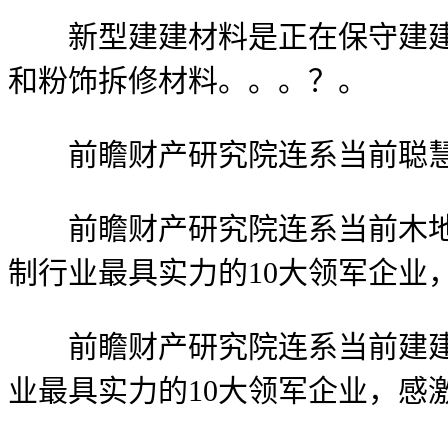
新型建建材料是正在保守建建材
和粉饰拆修材料。。。？。
前瞻财产研究院连系当前聪慧
前瞻财产研究院连系当前木地板
制行业最具实力的10大领军企业
前瞻财产研究院连系当前建建石
业最具实力的10大领军企业，感