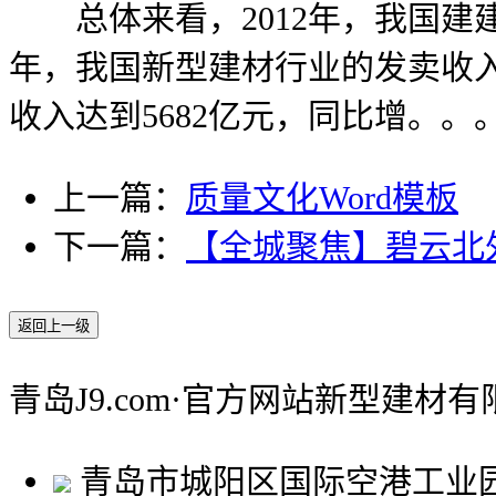
总体来看，2012年，我国建建
年，我国新型建材行业的发卖收入
收入达到5682亿元，同比增。。
上一篇：
质量文化Word模板
下一篇：
【全城聚焦】碧云北
返回上一级
青岛J9.com·官方网站新型建材
青岛市城阳区国际空港工业