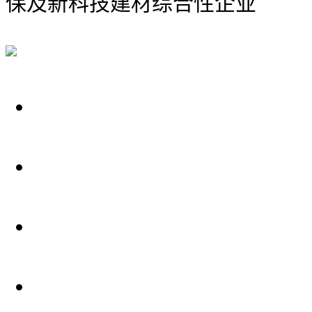
保及新科技建材综合性企业
关于我们
装修建材知识
装修建材百科
联系我们