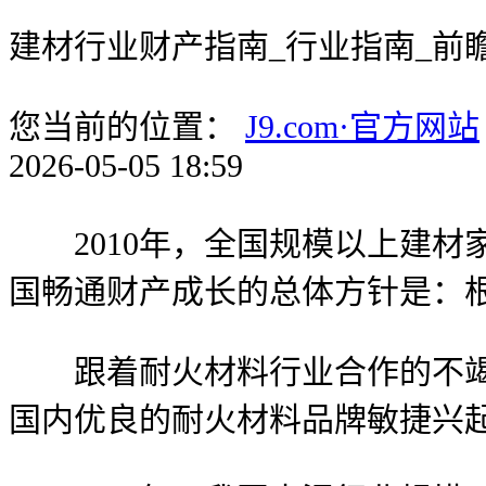
建材行业财产指南_行业指南_前瞻 
您当前的位置：
J9.com·官方网站
2026-05-05 18:59
2010年，全国规模以上建材家居
国畅通财产成长的总体方针是：
跟着耐火材料行业合作的不竭加
国内优良的耐火材料品牌敏捷兴