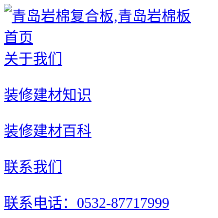
首页
关于我们
装修建材知识
装修建材百科
联系我们
联系电话：0532-87717999