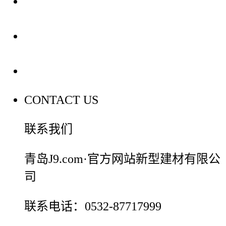
装修建材知识
装修建材百科
联系我们
CONTACT US
联系我们
青岛J9.com·官方网站新型建材有限公
司
联系电话：0532-87717999