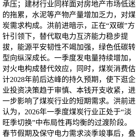
承压；建材行业同样面对房地产市场低迷
的拖累，水泥等产物产量增加乏力，对煤
炭需求构成。洪前进暗示，正在“双碳”方
针引领下，替代取电力互济能力稳步提
拔，能源平安韧性不竭加强，绿色低碳转
型向纵深成长。一季度发电量持续增加，
对火电构成替代效应，同时，煤炭消费估
计2028年前后达峰的持久预期，使下逛企
业投资决策趋于审慎、本钱开支收紧，进
一步影响了煤炭行业的短期需求。洪前进
认为，2026年一季度煤炭行业正处于“淡
旺季切换”中布局性再均衡的过渡阶段。
春节假期及保守电力需求淡季竣事后，叠