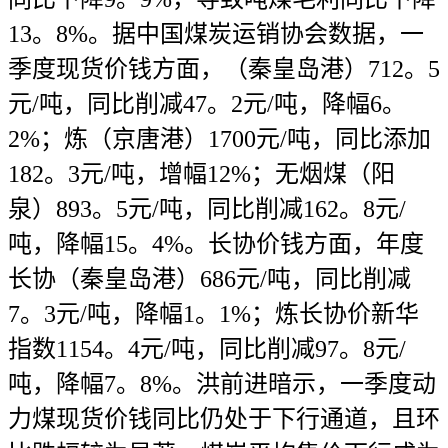
13。8%。据中国煤炭运销协会数据，一
季度现货价钱方面，（秦皇岛港）712。5
元/吨，同比削减47。2元/吨，降幅6。
2%；炼（京唐港）1700元/吨，同比添加
182。3元/吨，增幅12%；无烟煤（阳
泉）893。5元/吨，同比削减162。8元/
吨，降幅15。4%。长协价钱方面，年度
长协（秦皇岛港）686元/吨，同比削减
7。3元/吨，降幅1。1%；炼长协价新华
指数1154。4元/吨，同比削减97。8元/
吨，降幅7。8%。洪前进暗示，一季度动
力煤现货价钱同比仍处于下行通道，且环