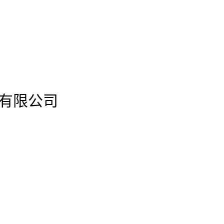
材有限公司