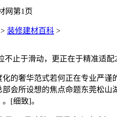
材网第1页
>
装修建材百科
>
滑动，更正在于精准适配2025-12
的奢华范式若何正在专业严谨的
总部会所设想的焦点命题东莞松山湖
。[细致]。