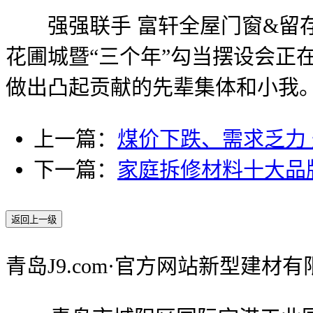
强强联手 富轩全屋门窗&留存
花圃城暨“三个年”勾当摆设会正
做出凸起贡献的先辈集体和小我。中
上一篇：
煤价下跌、需求乏力
下一篇：
家庭拆修材料十大品
返回上一级
青岛J9.com·官方网站新型建材