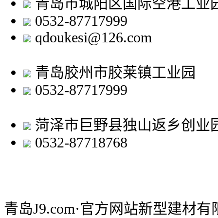
青岛市城阳区国际空港工业
0532-87717999
qdoukesi@126.com
青岛胶州市胶莱镇工业园
0532-87717999
菏泽市巨野县独山返乡创业
0532-87718768
青岛J9.com·官方网站新型建材