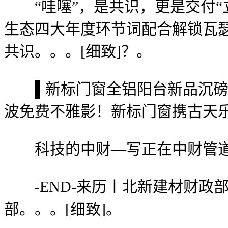
“哇噻”，是共识，更是交付“立
生态四大年度环节词配合解锁瓦瑟
共识。。。[细致]？。
▌新标门窗全铝阳台新品沉磅发
波免费不雅影！新标门窗携古天乐
科技的中财—写正在中财管道荣获“国度
-END-来历丨北新建材财政部
部。。。[细致]。