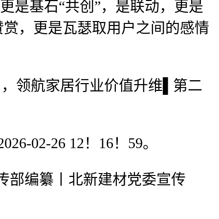
更是基石“共创”，是联动，更是
声赞赏，更是瓦瑟取用户之间的感情
，领航家居行业价值升维▌第二
2-26 12！16！59。
宣传部编纂丨北新建材党委宣传