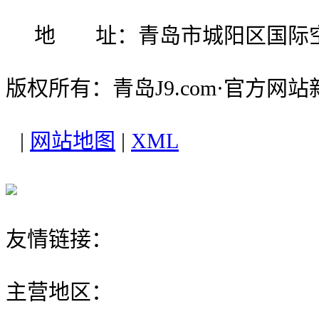
地 址：青岛市城阳区国际
版权所有：青岛J9.com·官方网
|
网站地图
|
XML
友情链接：
主营地区：