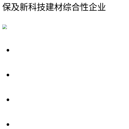
保及新科技建材综合性企业
关于我们
装修建材知识
装修建材百科
联系我们