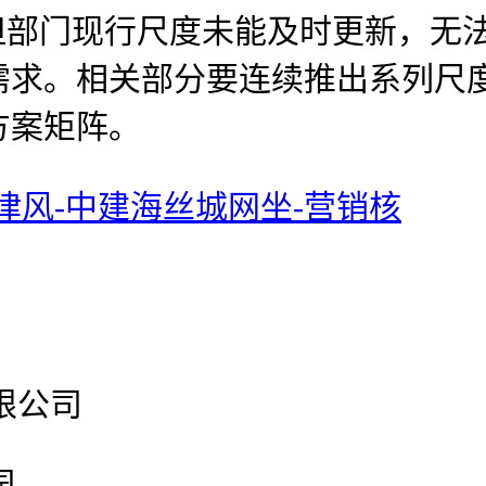
但部门现行尺度未能及时更新，无
需求。相关部分要连续推出系列尺
方案矩阵。
律风-中建海丝城网坐-营销核
有限公司
园