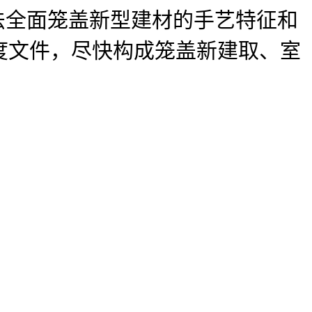
法全面笼盖新型建材的手艺特征和
度文件，尽快构成笼盖新建取、室