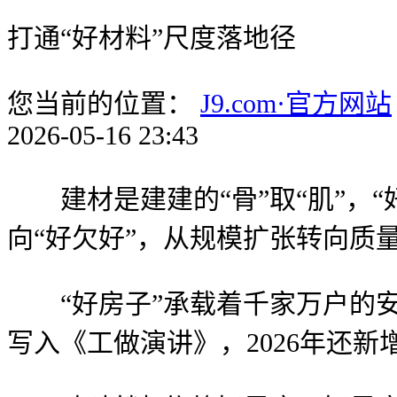
打通“好材料”尺度落地径
您当前的位置：
J9.com·官方网站
2026-05-16 23:43
建材是建建的“骨”取“肌”，“好
向“好欠好”，从规模扩张转向质
“好房子”承载着千家万户的安
写入《工做演讲》，2026年还新