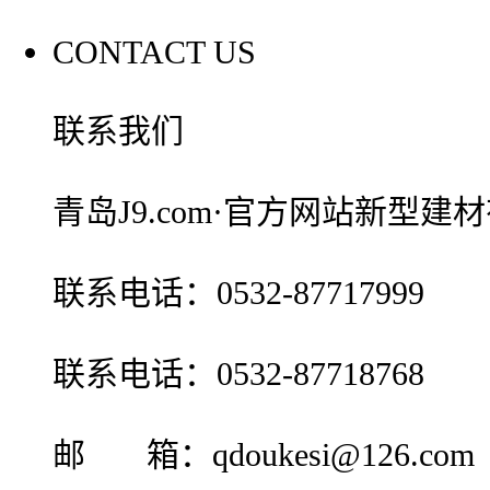
CONTACT US
联系我们
青岛J9.com·官方网站新型建
联系电话：0532-87717999
联系电话：0532-87718768
邮 箱：qdoukesi@126.com