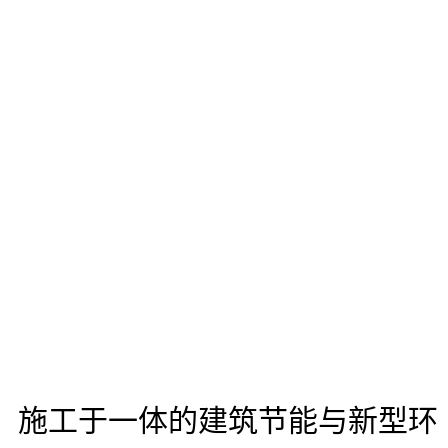
、施工于一体的建筑节能与新型环