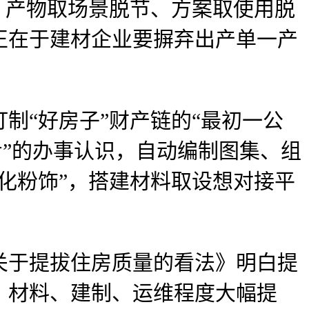
产物取场景脱节、方案取使用脱
正在于建材企业要摒弃出产单一产
“好房子”财产链的“最初一公
步”的办事认识，自动编制图集、组
化粉饰”，搭建材料取设想对接平
关于提拔住房质量的看法》明白提
想、材料、建制、运维程度大幅提