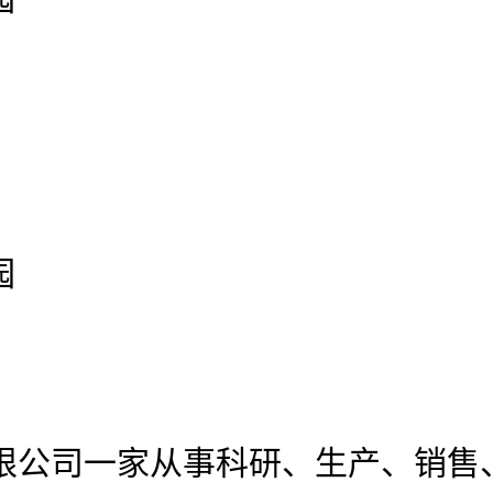
园
有限公司
一家从事科研、生产、销售