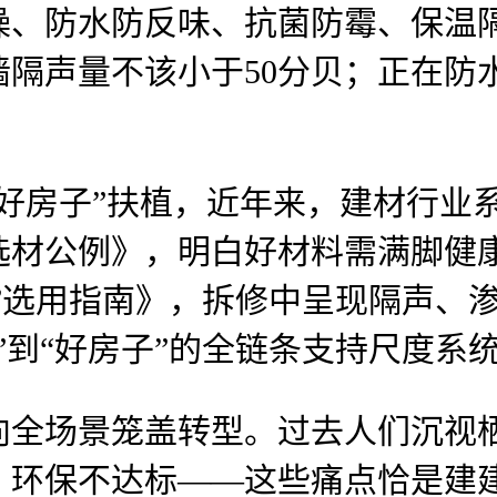
噪、防水防反味、抗菌防霉、保温
隔声量不该小于50分贝；正在防
房子”扶植，近年来，建材行业系
选材公例》，明白好材料需满脚健
料”选用指南》，拆修中呈现隔声、
”到“好房子”的全链条支持尺度系
场景笼盖转型。过去人们沉视栖身
、环保不达标——这些痛点恰是建