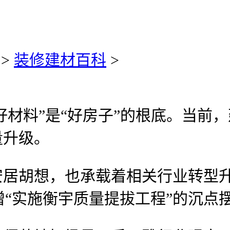
>
装修建材百科
>
材料”是“好房子”的根底。当前，
量升级。
居胡想，也承载着相关行业转型升级
增“实施衡宇质量提拔工程”的沉点