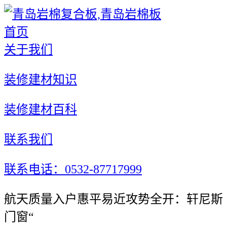
首页
关于我们
装修建材知识
装修建材百科
联系我们
联系电话：0532-87717999
航天质量入户惠平易近攻势全开：轩尼斯
门窗“