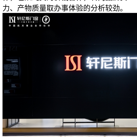
力、产物质量取办事体验的分析较劲。