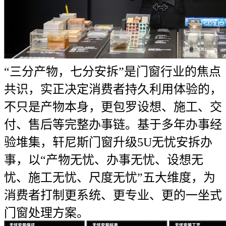
“三分产物，七分安拆”是门窗行业的焦点
共识，实正决定消费者持久利用体验的，
不只是产物本身，更包罗设想、施工、交
付、售后等完整办事链。基于多年办事经
验堆集，轩尼斯门窗升级5U无忧安拆办
事，以“产物无忧、办事无忧、设想无
忧、施工无忧、尺度无忧”五大维度，为
消费者打制更系统、更专业、更的一坐式
门窗处理方案。