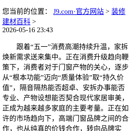
您当前的位置：
J9.com·官方网站
>
装修
建材百科
>
2026-05-16 23:43
跟着“五一”消费高潮持续升温，家拆
焕新需求送来集中。正在消费升级趋向鞭
策下，消费者对于门窗产物的关心，逐步
从“根本功能”迈向“质量体验”取“持久价
值”，隔音隔热能否超卓、安拆办事能否
专业、产物设想能否契合现代家居审美，
正成为越来越多家庭的主要考量。正在如
许的市场趋向下，高端门窗品牌之间的合
作，也从纯真的价钱合作，转向品牌实