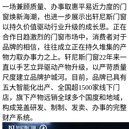
一场兼顾质量、办事取惠平易近力度的门
窗焕新海潮，也进一步展示出轩尼斯门窗
以持久价值驱动行业升级的成长思。正在
合作日趋激烈的门窗市场中，消费者对于
品牌的相信，往往成立正在持久堆集的产
物力取办事力之上。轩尼斯门窗22年来一
直以手艺立异驱动产物升级，以严苛质量
尺度建立品牌护城河。目前，品牌已具有
五大智能化出产、全国超1500家线下门
店，旗下产物远销全球多个国度和地域，
构成笼盖研发、制制、发卖、办事的完整
财产系统。