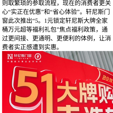
则取繁琐的参取流程，现在的消费者更关
心“实正在优惠”和“省心体验”。轩尼斯门
窗此次推出“5。1元锁定轩尼斯大牌全家
桶万元超等福利礼包”焦点福利政策，通
过更间接、更通明、更便利的体例，让消
费者实正感遭到实惠。