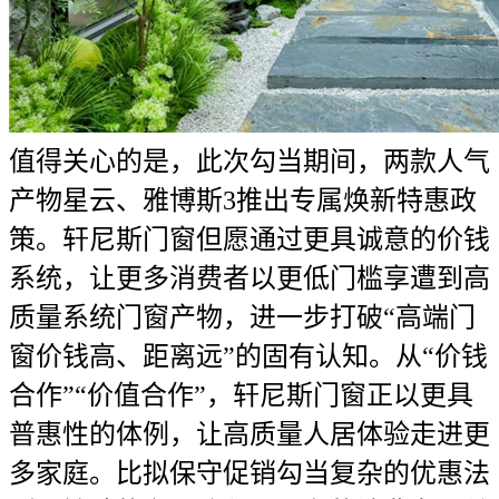
值得关心的是，此次勾当期间，两款人气
产物星云、雅博斯3推出专属焕新特惠政
策。轩尼斯门窗但愿通过更具诚意的价钱
系统，让更多消费者以更低门槛享遭到高
质量系统门窗产物，进一步打破“高端门
窗价钱高、距离远”的固有认知。从“价钱
合作”“价值合作”，轩尼斯门窗正以更具
普惠性的体例，让高质量人居体验走进更
多家庭。比拟保守促销勾当复杂的优惠法