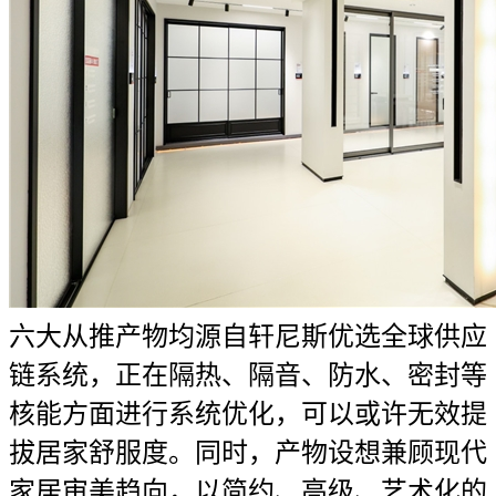
六大从推产物均源自轩尼斯优选全球供应
链系统，正在隔热、隔音、防水、密封等
核能方面进行系统优化，可以或许无效提
拔居家舒服度。同时，产物设想兼顾现代
家居审美趋向，以简约、高级、艺术化的