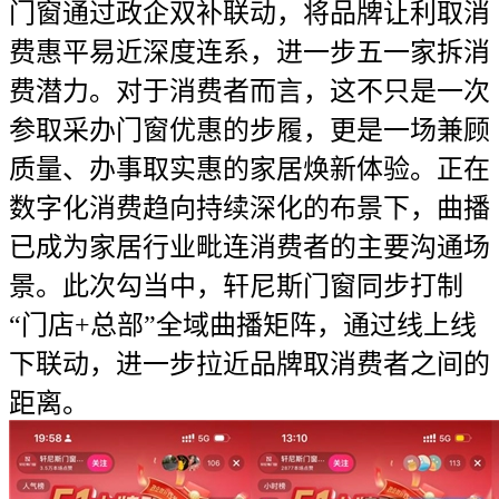
门窗通过政企双补联动，将品牌让利取消
费惠平易近深度连系，进一步五一家拆消
费潜力。对于消费者而言，这不只是一次
参取采办门窗优惠的步履，更是一场兼顾
质量、办事取实惠的家居焕新体验。正在
数字化消费趋向持续深化的布景下，曲播
已成为家居行业毗连消费者的主要沟通场
景。此次勾当中，轩尼斯门窗同步打制
“门店+总部”全域曲播矩阵，通过线上线
下联动，进一步拉近品牌取消费者之间的
距离。