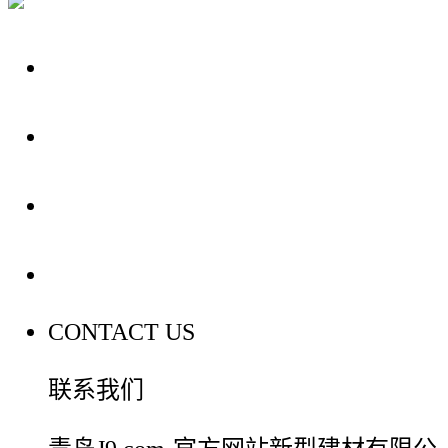
关于我们
装修建材知识
装修建材百科
联系我们
CONTACT US
联系我们