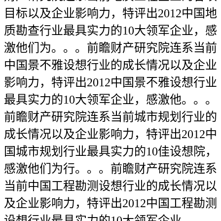
目标以及企业影响力，特评出2012中国地
质勘查行业最具实力的10大领军企业，感
激他们为。。。前瞻财产研究院连系当前
中国景不雅设想行业的成长情况以及企业
影响力，特评出2012中国景不雅设想行业
最具实力的10大领军企业，感激他。。。
前瞻财产研究院连系当前城市规划行业的
成长情况以及企业影响力，特评出2012中
国城市规划行业最具实力的10佳设想院，
感激他们为行。。。前瞻财产研究院连系
当前中国工程勘测设想行业的成长情况以
及企业影响力，特评出2012中国工程勘测
设想行业最具实力的10大领军企业。。。