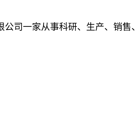
有限公司
一家从事科研、生产、销售