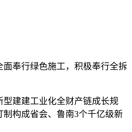
面奉行绿色施工，积极奉行全拆
型建建工业化全财产链成长规
年打制构成省会、鲁南3个千亿级新