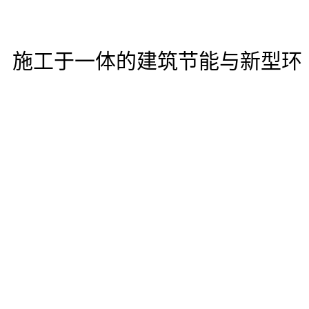
、施工于一体的建筑节能与新型环