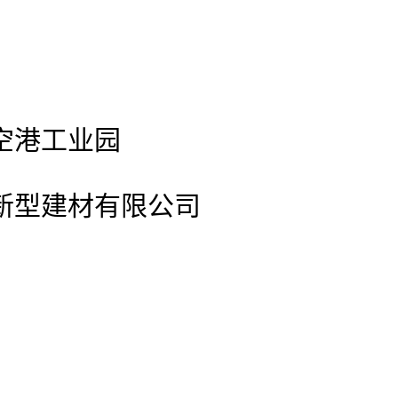
空港工业园
站新型建材有限公司