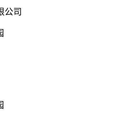
有限公司
园
园