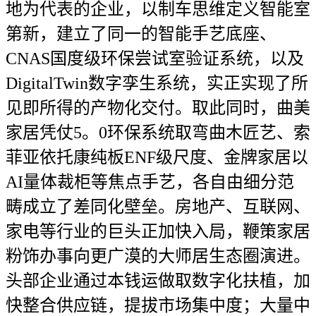
地为代表的企业，以制车思维定义智能室
第新，建立了同一的智能手艺底座、
CNAS国度级环保尝试室验证系统，以及
DigitalTwin数字孪生系统，实正实现了所
见即所得的产物化交付。取此同时，曲美
家居凭仗5。0环保系统取弯曲木匠艺、索
菲亚依托康纯板ENF级尺度、金牌家居以
AI量体裁柜等焦点手艺，各自由细分范
畴成立了差同化壁垒。房地产、互联网、
家电等行业的巨头正加快入局，鞭策家居
粉饰办事向更广漠的大师居生态圈演进。
头部企业通过本钱运做取数字化扶植，加
快整合供应链，提拔市场集中度；大量中