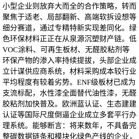
小型企业则放弃大而全的合作策略，转而
聚焦于适老、局部翻新、高端软拆设想等
细分赛道，通过专精特新实现差同化。绿
色环保材料正正在从泉源沉塑财产链。低
VOC涂料、可再生板材、无醛胶粘剂等
环保产物的渗入率持续提拔，头部企业成
立计谋供应商系统，材料采购成本较行业
平均程度有较着劣势。ENF级板材已成为
支流标配，水性漆全面替代油性漆，无醛
胶粘剂加快普及。欧洲蓝认证、生态建建
认证等国际尺度倒逼企业成立多套平行办
理系统。能够断言：将来数年，不具备完
整碳数据链条和模块化绿色产线的企业，