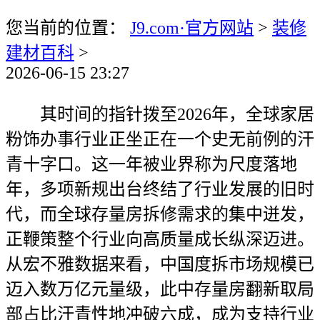
您当前的位置：
J9.com·官方网站
>
装修
建材百科
>
2026-06-15 23:27
其时间的指针拨至2026年，全球家居
粉饰办事行业正坐正在一个史无前例的汗
青十字口。这一年被业界称为尺度落地
年，多项新规出台终结了行业发展的旧时
代，而全球存量房拆修需求的集中迸发，
正鞭策整个行业向高质量成长纵深迈进。
从宏不雅数据来看，中国度拆市场规模已
迈入数万亿元量级，此中存量房翻新取局
部占比汗青性地冲破六成，成为支持行业