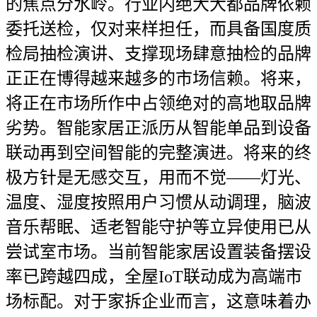
的焦点分水岭。行业内绝大大都品牌依赖
委托送检，仅对来样担任，而具备国度质
检局抽检演讲、支撑现场肆意抽检的品牌
正正在博得越来越多的市场信赖。将来，
将正在市场所作中占领绝对的高地取品牌
劣势。智能家居正派历从智能单品到设备
联动再到空间智能的完整演进。将来的终
极方针是无感交互，用而不觉——灯光、
温度、湿度按照用户习惯从动调理，脑波
音乐帮眠、适老智能守护等立异使用已从
尝试室市场。当前智能家居设置装备摆设
率已跨越四成，全屋IoT联动成为高端市
场标配。对于家拆企业而言，这意味着办