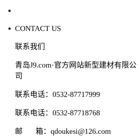
联系我们
CONTACT US
联系我们
青岛J9.com·官方网站新型建材有限公
司
联系电话：0532-87717999
联系电话：0532-87718768
邮 箱：qdoukesi@126.com