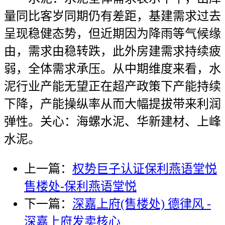
量同比客岁同期仍有差距，基建需求过去
呈现稳健态势，但近期因为降雨等气候缘
由，需求由稳转跌，此外房建需求持续疲
弱，全体需求承压。从中期维度来看，水
泥行业产能无望正在超产政策下产能持续
下降，产能操纵率从而大幅提拔带来利润
弹性。关心：海螺水泥、华新建材、上峰
水泥。
上一篇：
权势巨子认证保利燕语堂悦
售楼处-保利燕语堂悦
下一篇：
深嘉上府(售楼处) 德律风 -
深嘉上府发卖核心