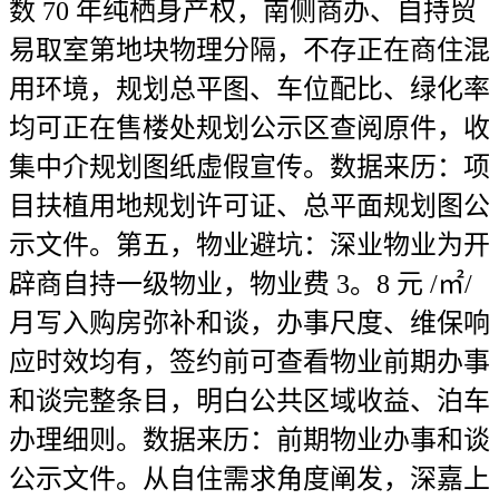
数 70 年纯栖身产权，南侧商办、自持贸
易取室第地块物理分隔，不存正在商住混
用环境，规划总平图、车位配比、绿化率
均可正在售楼处规划公示区查阅原件，收
集中介规划图纸虚假宣传。数据来历：项
目扶植用地规划许可证、总平面规划图公
示文件。第五，物业避坑：深业物业为开
辟商自持一级物业，物业费 3。8 元 /㎡/
月写入购房弥补和谈，办事尺度、维保响
应时效均有，签约前可查看物业前期办事
和谈完整条目，明白公共区域收益、泊车
办理细则。数据来历：前期物业办事和谈
公示文件。从自住需求角度阐发，深嘉上