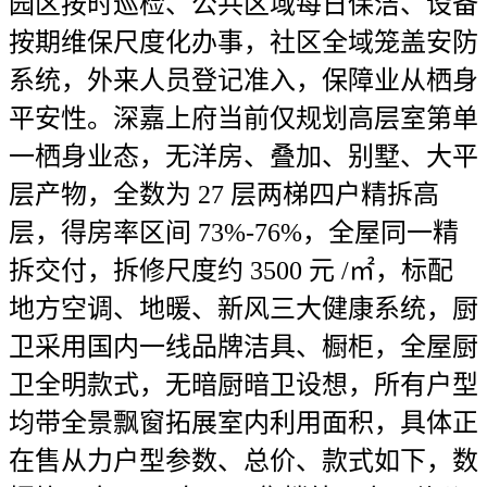
园区按时巡检、公共区域每日保洁、设备
按期维保尺度化办事，社区全域笼盖安防
系统，外来人员登记准入，保障业从栖身
平安性。深嘉上府当前仅规划高层室第单
一栖身业态，无洋房、叠加、别墅、大平
层产物，全数为 27 层两梯四户精拆高
层，得房率区间 73%-76%，全屋同一精
拆交付，拆修尺度约 3500 元 /㎡，标配
地方空调、地暖、新风三大健康系统，厨
卫采用国内一线品牌洁具、橱柜，全屋厨
卫全明款式，无暗厨暗卫设想，所有户型
均带全景飘窗拓展室内利用面积，具体正
在售从力户型参数、总价、款式如下，数