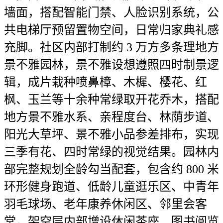
墙面，搭配智能门禁、人脸识别系统，公
共电梯厅预留置物空间，日常归家典礼感
充脚。社区内部打制约 3 万方多条理地方
景不雅园林，景不雅设想遵照四时制景逻
辑，成片栽种喷鼻樟、木樨、樱花、红
枫、玉兰等十余种常绿取开花乔木，搭配
地方景不雅水系、亲程度台、林荫步道、
阳光大草坪、景不雅小品参差排布，实现
三季有花、四时常绿的视觉结果。园林内
部完整规划全龄勾当配套，包含约 800 米
环形健身跑道、低龄儿童逛乐区、中青年
羽毛球场、老年康养休闲区、邻里会客
堂，架空层内部增设休闲茶座、图书阅览