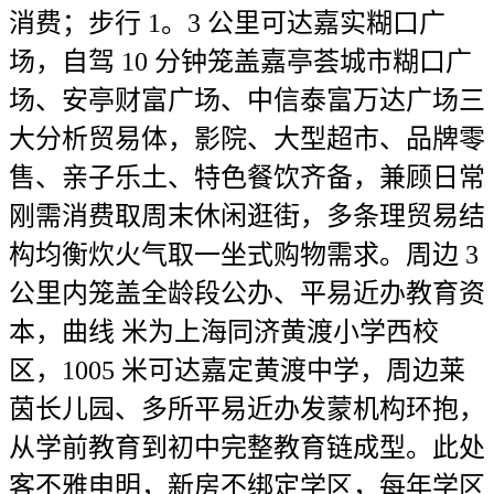
消费；步行 1。3 公里可达嘉实糊口广
场，自驾 10 分钟笼盖嘉亭荟城市糊口广
场、安亭财富广场、中信泰富万达广场三
大分析贸易体，影院、大型超市、品牌零
售、亲子乐土、特色餐饮齐备，兼顾日常
刚需消费取周末休闲逛街，多条理贸易结
构均衡炊火气取一坐式购物需求。周边 3
公里内笼盖全龄段公办、平易近办教育资
本，曲线 米为上海同济黄渡小学西校
区，1005 米可达嘉定黄渡中学，周边莱
茵长儿园、多所平易近办发蒙机构环抱，
从学前教育到初中完整教育链成型。此处
客不雅申明，新房不绑定学区，每年学区