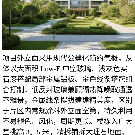
项目外立面采用现代公建化简约气概，从
体以大面积 Low-E 中空玻璃、浅灰色实
石漆搭配局部金属铝板、金色线条塔冠组
合打制，低反射玻璃兼顾隔热降噪取通透
不雅景，金属线条提拔建建精美度，区别
于片区内常规涂料外立面室第，持久利用
不易褪色、风化，周期更长。楼栋入户大
堂挑高 3。5 米，精拆铺拆大理石地面、