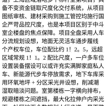
备不变资金链取尺度化交付系统，从项目
图纸审核、建材采购到施工管控均施行国
企严苛品控尺度，也是本项目区别于中斗
室企楼盘的焦点保障。项目全盘采用人车
分流规划设想，地面无灵活车通步履线
个产权车位，车位配比约 1！2。5，远超
区域常规 1！1。2 配比尺度，一户多车位
设置装备摆设可以或许充实满脚家庭私人
车、新能源代步车停放需求，地下车库采
用环氧地坪 + 分区采光井设想，削减潮
湿取暗淡问题。室第楼栋一字横向排布，
规避楼栋之间遮挡，最大化拉伸户内采光