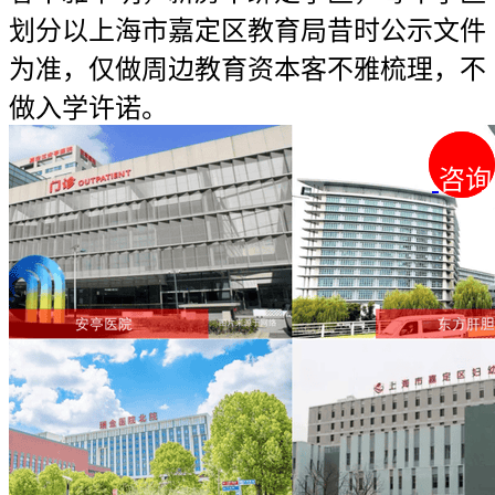
划分以上海市嘉定区教育局昔时公示文件
为准，仅做周边教育资本客不雅梳理，不
做入学许诺。
咨询
咨询