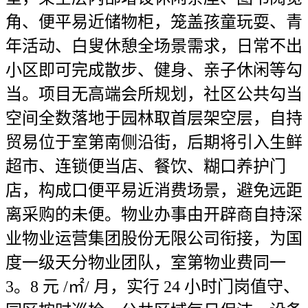
角、便平易近储物柜，笼盖孩童玩耍、青
年活动、白叟休憩全场景需求，日常不出
小区即可完成散步、健身、亲子休闲等勾
当。项目无高端会所规划，社区公共勾当
空间全数落地于园林取首层架空层，自持
贸易位于室第南侧沿街，后期将引入生鲜
超市、连锁便当店、餐饮、糊口养护门
店，构成口便平易近消费场景，避免远距
离采购的未便。物业办事由开辟商自持深
业物业运营集团股份无限公司衔接，为国
度一级天分物业团队，室第物业费同一
3。8 元 /㎡/ 月，实行 24 小时门岗值守、