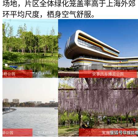
场地，片区全体绿化笼盖率高于上海外郊
环平均尺度，栖身空气舒服。