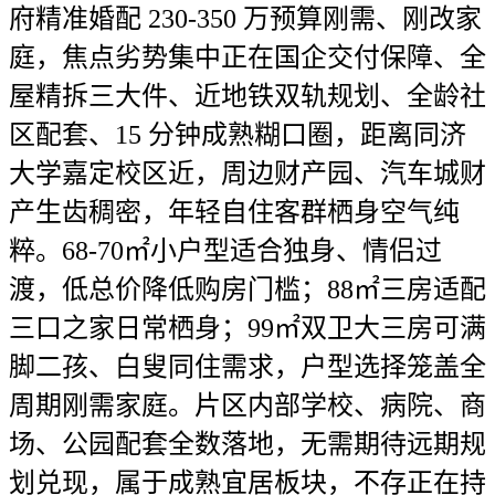
府精准婚配 230-350 万预算刚需、刚改家
庭，焦点劣势集中正在国企交付保障、全
屋精拆三大件、近地铁双轨规划、全龄社
区配套、15 分钟成熟糊口圈，距离同济
大学嘉定校区近，周边财产园、汽车城财
产生齿稠密，年轻自住客群栖身空气纯
粹。68-70㎡小户型适合独身、情侣过
渡，低总价降低购房门槛；88㎡三房适配
三口之家日常栖身；99㎡双卫大三房可满
脚二孩、白叟同住需求，户型选择笼盖全
周期刚需家庭。片区内部学校、病院、商
场、公园配套全数落地，无需期待远期规
划兑现，属于成熟宜居板块，不存正在持