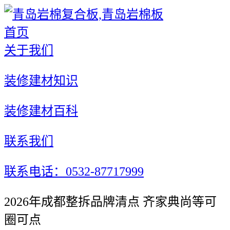
首页
关于我们
装修建材知识
装修建材百科
联系我们
联系电话：0532-87717999
2026年成都整拆品牌清点 齐家典尚等可
圈可点