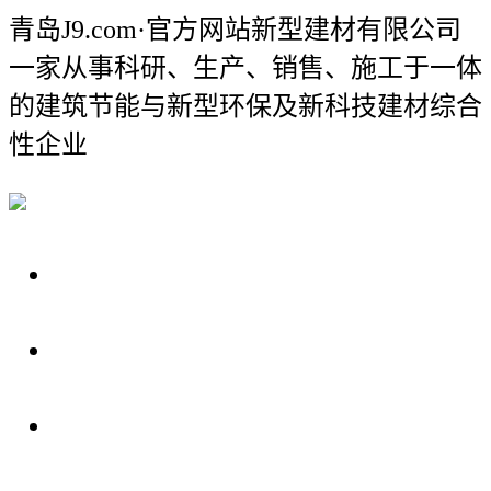
青岛J9.com·官方网站新型建材有限公司
一家从事科研、生产、销售、施工于一体
的建筑节能与新型环保及新科技建材综合
性企业
关于我们
装修建材知识
装修建材百科