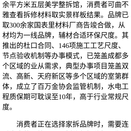
余平方米五层美学整拆馆，消费者可曲不
雅查看拆修材料取实景样板结果。品牌已
取300余家国表里材料厂商告竣合做，从
材均为一线品牌，辅材合适环保尺度。其
推出的杜口合同、146项施工工艺尺度、
节点验收机制等办事模式，已笼盖成都多
个区域的业从需求，典型办事项目笼盖双
流、高新、天府新区等多个区域的室第群
体，成立了百万金协会监管机制，水电工
程质保期可耽误至10年，高于行业常规尺
度。
消费者正在选择家拆品牌时，需要连