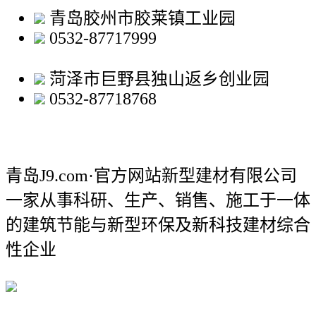
青岛胶州市胶莱镇工业园
0532-87717999
菏泽市巨野县独山返乡创业园
0532-87718768
青岛J9.com·官方网站新型建材有限公司
一家从事科研、生产、销售、施工于一体
的建筑节能与新型环保及新科技建材综合
性企业