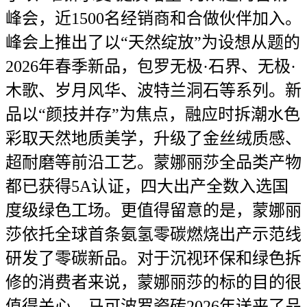
峰会，近1500名经销商和合做伙伴加入。
峰会上推出了以“天然绽放”为设想从题的
2026年春季新品，包罗无极·石界、无极·
木歌、岁月风华、波特兰洞石等系列。新
品以“颜技并存”为焦点，融应时拆潮水色
彩取天然地质美学，升级了金丝绒质感、
超耐磨等前沿工艺。蒙娜丽莎全品类产物
都已获得5A认证，四大出产全数入选国
度级绿色工场。更值得留意的是，蒙娜丽
莎依托全球首条氨氢零碳燃烧出产示范线
研发了零碳新品。对于沉视环保和绿色拆
修的消费者来说，蒙娜丽莎的标的目的很
值得关心。马可波罗瓷砖2026年送来了品