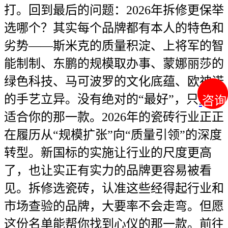
打。回到最后的问题：2026年拆修更保举
选哪个？其实每个品牌都有本人的特色和
劣势——斯米克的质量积淀、上将军的智
能制制、东鹏的规模取办事、蒙娜丽莎的
绿色科技、马可波罗的文化底蕴、欧神诺
的手艺立异。没有绝对的“最好”，只要最
咨询
咨询
适合你的那一款。2026年的瓷砖行业正正
在履历从“规模扩张”向“质量引领”的深度
转型。新国标的实施让行业的尺度更高
了，也让实正有实力的品牌更容易被看
见。拆修选瓷砖，认准这些经得起行业和
市场查验的品牌，大要率不会走弯。但愿
这份名单能帮你找到心仪的那一款。前往