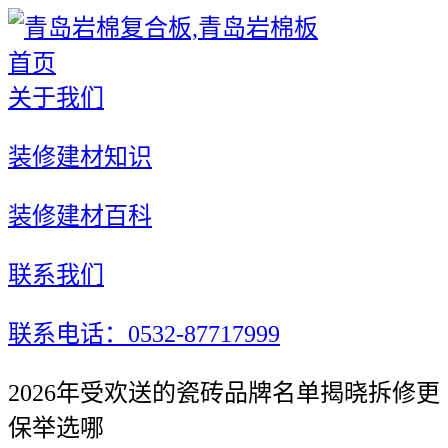
首页
关于我们
装修建材知识
装修建材百科
联系我们
联系电话：0532-87717999
2026年受欢送的瓷砖品牌名单揭晓拆修更
保举选哪