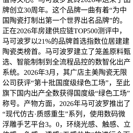
牌创立30周年。这个品牌一曲有着“为中
国陶瓷打制出第一个世界出名品牌”的。
正在2026年房建供应链TOP500测评中，
马可波罗以21%的品牌首选指数位居建建
陶瓷类榜首。马可波罗建立了笼盖原料甄
选、智能制制到全流程品控的数智化出产
系统。2026年3月，其广店主美陶瓷无限
公司获评“第十批国度级绿色工场”，至此
旗下国内出产全数获得国度级“绿色工场”
称号。产物方面，2026年马可波罗推出了
“现代仿古·质感重生”系列，使用数码微
浮雕手艺平台3。0，环绕光感、触感、立