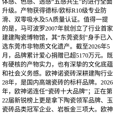
体感、色感、透感“五感共生”的进行全面
升级。产物获得德标/欧标R10级专业防
滑、双零吸水及5A质量认证。值得一提
的是，马可波罗2007年就创立了行业首家
建建陶瓷博物馆，其“东莞瓷刻”身手已入
选东莞市非物质文化遗产。截至2026年5
月，品牌累计爱心捐赠已超5170万元。既
有硬核的产物实力，也有深挚的文化底蕴
和社会义务感。欧神诺瓷砖深耕建陶行业
28年，是国内高端瓷砖的标杆品牌。2026
年，欧神诺连任“瓷砖十大品牌”；正在第
22届新锐榜上更是拿下陶瓷领军品牌、玉
瓷砖品类冠军企业、岩板金三项大。欧神