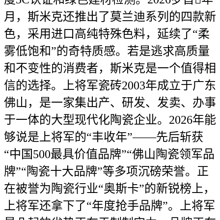
月，斯米克还推出了莫兰迪系列的四款新
色，采用进口高纯特殊色料，延续了“柔
雾低饱和”的奇特质感。若是逃求高质量
和不变性的消费者，斯米克是一个值得相
信的选择。上将军瓷砖2003年成立于广东
佛山，是一家集出产、研发、发卖、办事
于一体的大型现代化陶瓷企业。2026年能
够说是上将军的“丰收年”——先后斩获
“中国500最具价值品牌”“佛山陶瓷领军品
牌”“陶瓷十大品牌”等多项沉磅荣誉。正
在被誉为陶瓷行业“奥斯卡”的新锐榜上，
上将军还拿下了“年度抢手品牌”。上将军