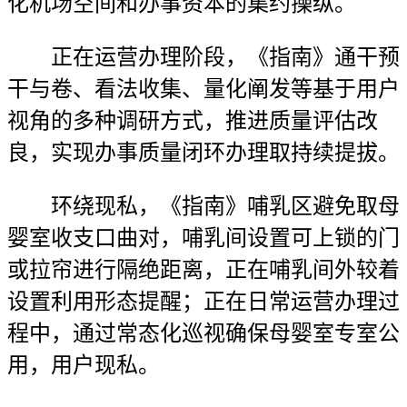
化机场空间和办事资本的集约操纵。
正在运营办理阶段，《指南》通干预
干与卷、看法收集、量化阐发等基于用户
视角的多种调研方式，推进质量评估改
良，实现办事质量闭环办理取持续提拔。
环绕现私，《指南》哺乳区避免取母
婴室收支口曲对，哺乳间设置可上锁的门
或拉帘进行隔绝距离，正在哺乳间外较着
设置利用形态提醒；正在日常运营办理过
程中，通过常态化巡视确保母婴室专室公
用，用户现私。