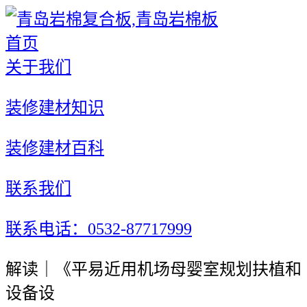
首页
关于我们
装修建材知识
装修建材百科
联系我们
联系电话：0532-87717999
解读｜《平易近用机场母婴室规划扶植和
设备设