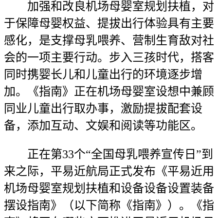
加强和改良机场母婴室规划扶植，对
于保障母婴权益、提拔出行体验具有主要
感化，是支撑母乳喂养、营制生育敌对社
会的一项主要行动。步入三孩时代，搭客
同时携婴长儿和儿童出行的环境逐步增
加。《指南》正在机场母婴室设想中兼顾
同业儿童出行取办事，激励提拔配套设
备，添加互动、文娱和阅读等功能区。
正在第33个“全国母乳喂养宣传日”到
来之际，平易近航局正式发布《平易近用
机场母婴室规划扶植和设备设备设置装备
摆设指南》（以下简称《指南》）。《指