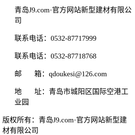
青岛J9.com·官方网站新型建材有限公
司
联系电话：0532-87717999
联系电话：0532-87718768
邮 箱：qdoukesi@126.com
地 址：青岛市城阳区国际空港工
业园
版权所有：青岛J9.com·官方网站新型建
材有限公司