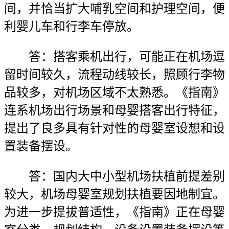
间，并恰当扩大哺乳空间和护理空间，便
利婴儿车和行李车停放。
答：搭客乘机出行，可能正在机场逗
留时间较久，流程动线较长，照顾行李物
品较多，对机场区域不太熟悉。《指南》
连系机场出行场景和母婴搭客出行特征，
提出了良多具有针对性的母婴室设想和设
置装备摆设。
答：国内大中小型机场扶植前提差别
较大，机场母婴室规划扶植要因地制宜。
为进一步提拔普适性，《指南》正在母婴