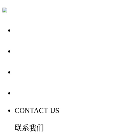
关于我们
装修建材知识
装修建材百科
联系我们
CONTACT US
联系我们