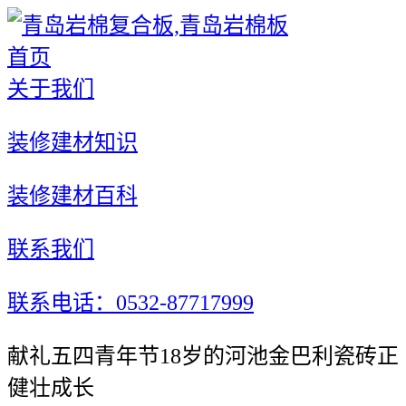
首页
关于我们
装修建材知识
装修建材百科
联系我们
联系电话：0532-87717999
献礼五四青年节18岁的河池金巴利瓷砖正
健壮成长