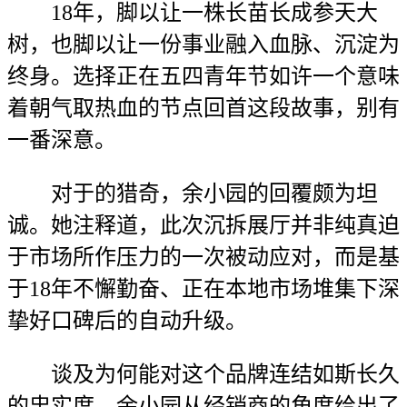
18年，脚以让一株长苗长成参天大
树，也脚以让一份事业融入血脉、沉淀为
终身。选择正在五四青年节如许一个意味
着朝气取热血的节点回首这段故事，别有
一番深意。
对于的猎奇，余小园的回覆颇为坦
诚。她注释道，此次沉拆展厅并非纯真迫
于市场所作压力的一次被动应对，而是基
于18年不懈勤奋、正在本地市场堆集下深
挚好口碑后的自动升级。
谈及为何能对这个品牌连结如斯长久
的忠实度，余小园从经销商的角度给出了