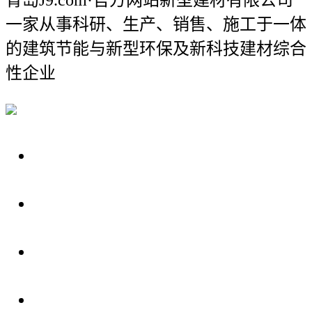
青岛J9.com·官方网站新型建材有限公司
一家从事科研、生产、销售、施工于一体
的建筑节能与新型环保及新科技建材综合
性企业
关于我们
装修建材知识
装修建材百科
联系我们