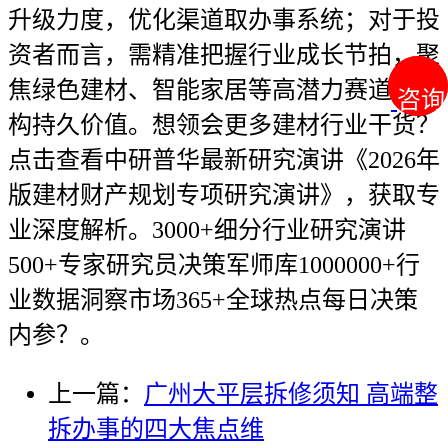
升级力度，优化渠道取办事系统；对于投
资者而言，需精准把握行业成长节拍，聚
焦绿色建材、智能家居等高潜力赛道，结
咨询
咨询
构持久价值。想领会更多建材行业干货？
点击查看中研普华最新研究演讲《2026年
版建材财产规划专项研究演讲》，获取专
业深度解析。3000+细分行业研究演讲
500+专家研究员决策军师库1000000+行
业数据洞察市场365+全球热点每日决策
内参？。
上一篇：
广州大平层拆修须知 高端整
拆办事的四大焦点维