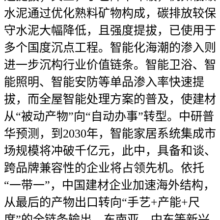
水泥通过优化熟料矿物构成，碳排放较保
守水泥大幅降低，且强度提拔，已使用于
多个国度沉点工程。智能化海潮的渗入则
进一步沉构行业价值链条。智能卫浴、智
能照明、智能安防等单品渗入率快速提
拔，而全屋智能处理方案的普及，使建材
从“被动产物”向“自动办事”转型。中研普
华预测，到2030年，智能家居系统集成市
场规模将冲破千亿元，此中，具备和谈、
跨品牌兼容性的企业将占领先机。依托
“一带一”，中国建材企业加速海外结构，
从最后的产物出口转向“手艺+产能+尺
度”的全链条输出。东南亚、中东等新兴