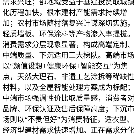
需求兴旺；部地域受益于基建投资取城镇
化历程加快，根本建材产能需求持续增
加；农村市场随村落复兴计谋深切实施，
轻质墙板、环保涂料等产物渗入率提拔。
消费需求分层现象显著，构成高端定制、
中端质量、下沉适用三大梯队。高端市场
以“颜值设想+健康环保+智能交互”为焦
点，天然大理石、非遗工艺涂拆等稀缺性
材料，以及全屋智能处理方案成为标配；
中端市场强调性价比取质量感，消费者对
品牌、环保认证及售后保障高度；下沉市
场则以“不贵但好”为消费特征，适农型、
经济型建材需求快速增加。正在需求分化