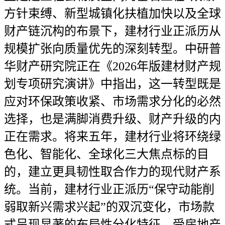
方针束缚、新型城镇化扶植加快以及全球
财产链沉构的布景下，建材行业正派历从
规模扩张向质量优先的深刻转型。中研普
华财产研究院正在《2026年版建材财产规
划专项研究演讲》中指出，这一转型既是
应对环保政策收紧、市场需求分化的必然
选择，也是满脚消费升级、财产升级的内
正在需求。将来五年，建材行业将环绕绿
色化、智能化、全球化三大焦点标的目
的，建立更具韧性取合作力的现代财产系
统。当前，建材行业正派历“保守动能削
弱取新兴需求兴起”的双沉变化，市场款
式呈现显著的布局性分化特征。受房地产