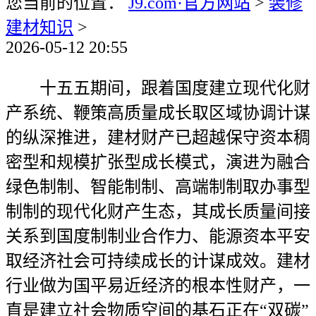
您当前的位置：
J9.com·官方网站
>
装修
建材知识
>
2026-05-12 20:55
十五五期间，跟着国度建立现代化财
产系统、鞭策高质量成长取区域协调计谋
的纵深推进，建材财产已超越保守资本稠
密型和规模扩张型成长模式，演进为融合
绿色制制、智能制制、高端制制取办事型
制制的现代化财产生态，其成长质量间接
关系到国度制制业合作力、能源资本平安
取经济社会可持续成长的计谋成效。建材
行业做为国平易近经济的根本性财产，一
直是建立社会物质空间的基石正在“双碳”