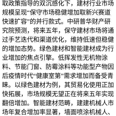
取政策指导的双沉感化下，建材行业市场
规模呈现“保守市场稳健增加取新兴赛道
快速扩容”的并行款式。中研普华财产研
究院预测，将来五年，保守建材市场将通
过手艺迭代和渠道优化，维持低速但稳健
的增加态势。绿色建材和智能建材成为行
业增加的焦点引擎。低挥发性无机物涂
料、节能门窗、防霉涂料等功能型产物因
后疫情时代“健康室第”需求增加而备受青
睐。以绿色建材为例，其贸易化使用正加
快拓展，市场规模无望正在将来五年实现
翻倍增加。智能建材范畴，建建机械人市
场年复合增加率显著，墙面喷涂机械人、