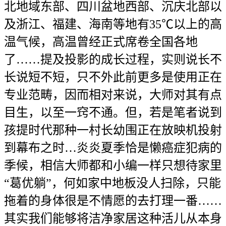
北地域东部、四川盆地西部、沉庆北部以
及浙江、福建、海南等地有35℃以上的高
温气候，高温曾经正式席卷全国各地
了……提及投影的成长过程，实则说长不
长说短不短，只不外此前更多是使用正在
专业范畴，因而相对来说，大师对其有点
目生，以至一窍不通。但，若是笔者说到
孩提时代那种一村长幼围正在放映机投射
到幕布之时…炎炎夏季恰是懒癌症犯病的
季候，相信大师都和小编一样只想待家里
“葛优躺”，何如家中地板没人扫除，只能
拖着的身体很是不情愿的去打理一番……
其实我们能够将洁净家居这种活儿从本身