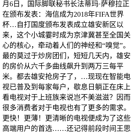
月6日，国际脚联秘书长法蒂玛·萨穆拉正
在颁布发表：海信成为2018年FIFA世界
杯…自打国度颁布发表成立雄安新区以
来，这个小城霎时成为京津冀甚至全国关
心的核心，牵动着人们的神经和“嗅觉”。
最的莫过于炒房团们，短短几天内，雄安
的房价从六千多曲线飙升到两万三每平
米。都去雄安抢房子了，…现现在智能电
视已普及到每家每户，歇息日躺正在床上
看电视对于上班族来说岂不美滋滋？因而
很多消费者对于电视也有了更多的需求。
更快！更薄！更清晰的电视便成为了这些
高端用户的首选……还记得前段时间王思