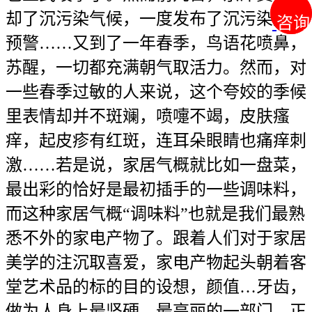
却了沉污染气候，一度发布了沉污染蓝色
咨询
咨询
预警……又到了一年春季，鸟语花喷鼻，
苏醒，一切都充满朝气取活力。然而，对
一些春季过敏的人来说，这个夸姣的季候
里表情却并不斑斓，喷嚏不竭，皮肤瘙
痒，起皮疹有红斑，连耳朵眼睛也痛痒刺
激……若是说，家居气概就比如一盘菜，
最出彩的恰好是最初插手的一些调味料，
而这种家居气概“调味料”也就是我们最熟
悉不外的家电产物了。跟着人们对于家居
美学的注沉取喜爱，家电产物起头朝着客
堂艺术品的标的目的设想，颜值…牙齿，
做为人身上最坚硬、最亮丽的一部门，正