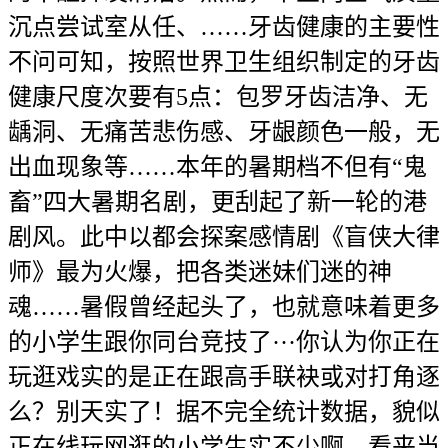
沉点尝试室从任、……牙齿健康的主要性
不问可知，按照世界卫生组织制定的牙齿
健康尺度次要有5点：包罗牙齿洁净、无
龋洞、无痛苦悲伤感、牙龈颜色一般，无
出血现象等……本年的暑期档不但有“鬼
畜”四大暑期名剧，更刮起了新一轮的港
剧风。此中以都会探案感情剧《盲侠大律
师》最为火爆，把各类迷妹们迷的神
魂……暑假曾经起头了，也就意味着更多
的小学生跟你同台竞技了···你认为你正在
玩逛戏实的是正在跟高手联袂或对打角逐
么？别天实了！据不完全统计数据，貌似
正在线玩网逛的小学生实不少啊，看来当