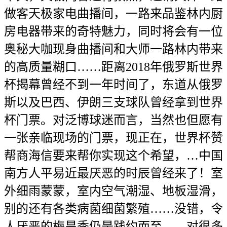
做客天极家电曲播间，一路来品鉴林内厨
房电器带来的奇特魅力，同时将会有一位
奥秘大咖现身曲播间和大师一路林内带来
的高质量糊口……距离2018年俄罗斯世界
杯揭幕曾经不到一年时间了，东道从俄罗
斯以及巴西、伊朗三支球队曾经拿到世界
杯门票。对泛博球迷而言，当然也但愿有
一张亲临现场的门票，现正在，世界杯赞
帮商海信要来帮你实现这个希望，…中国
南方人平易近最厌恶的时辰曾经来了！室
外细雨蒙蒙，室内空气潮湿、地板湿滑，
别的还有各类病菌细菌繁殖……没错，令
人厌恶的梅旱季仍是践约而至……对很多