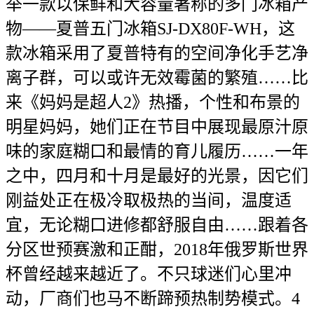
举一款以保鲜和大容量著称的多门冰箱产
物——夏普五门冰箱SJ-DX80F-WH，这
款冰箱采用了夏普特有的空间净化手艺净
离子群，可以或许无效霉菌的繁殖……比
来《妈妈是超人2》热播，个性和布景的
明星妈妈，她们正在节目中展现最原汁原
味的家庭糊口和最情的育儿履历……一年
之中，四月和十月是最好的光景，因它们
刚益处正在极冷取极热的当间，温度适
宜，无论糊口进修都舒服自由……跟着各
分区世预赛激和正酣，2018年俄罗斯世界
杯曾经越来越近了。不只球迷们心里冲
动，厂商们也马不断蹄预热制势模式。4