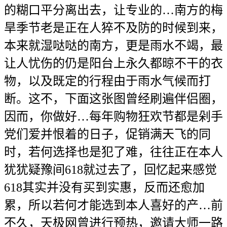
的糊口平分离出去，让专业的…南方的梅
旱季节老是正在人猝不及防的时候到来，
本来就湿哒哒的南方，更是雨水不竭，最
让人忧伤的仍是阳台上永久都晾不干的衣
物，以及既定的行程由于雨水气候而打
断。这不，下面这张图曾经刷遍伴侣圈，
因而，你做好…每年购物狂欢节都是剁手
党们爱并恨着的日子，促销满天飞的同
时，若何选择也是犯了难，往往正在本人
犹犹疑豫间618就过去了，回忆起来感觉
618其实并没有买到实惠，反而还愈加
累，所以若何才能选到本人喜好的产…前
不久，天极网曾进行预热，邀请大师一路