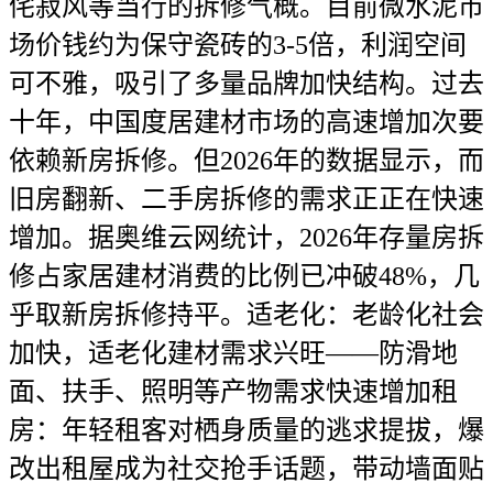
侘寂风等当行的拆修气概。目前微水泥市
场价钱约为保守瓷砖的3-5倍，利润空间
可不雅，吸引了多量品牌加快结构。过去
十年，中国度居建材市场的高速增加次要
依赖新房拆修。但2026年的数据显示，而
旧房翻新、二手房拆修的需求正正在快速
增加。据奥维云网统计，2026年存量房拆
修占家居建材消费的比例已冲破48%，几
乎取新房拆修持平。适老化：老龄化社会
加快，适老化建材需求兴旺——防滑地
面、扶手、照明等产物需求快速增加租
房：年轻租客对栖身质量的逃求提拔，爆
改出租屋成为社交抢手话题，带动墙面贴