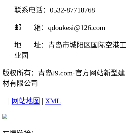
联系电话：0532-87718768
邮 箱：qdoukesi@126.com
地 址：青岛市城阳区国际空港工
业园
版权所有：青岛J9.com·官方网站新型建
材有限公司
|
网站地图
|
XML