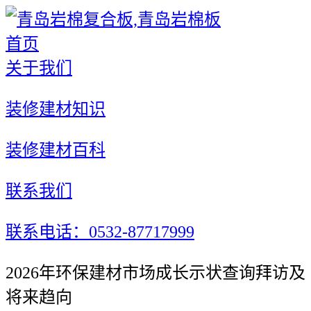
首页
关于我们
装修建材知识
装修建材百科
联系我们
联系电话：0532-87717999
2026年环保建材市场成长示状查询拜访及
将来趋向