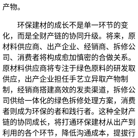
产物。
环保建材的成长不是单一环节的变
化，而是全财产链的协同升级。将来，原
材料供应商、出产企业、经销商、拆修公
司、消费者将构成愈加慎密的合做关系。
原材料供应商将专注于绿色原料的研发取
供应，出产企业担任手艺立异取产物制
制，经销商搭建高效的发卖渠道，拆修公
司供给一体化的绿色拆修处理方案，消费
者则成为环保的者和践行者。这种全财产
链的协同成长，将打通环保建材从出产到
利用的各个环节，降低沟通成本，提拔行