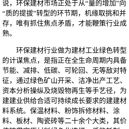
说，环保建材市场正处于从“量的增加”向
“质的提拔”转型的环节期，机缘取挑和并
存，唯有抓住焦点矛盾，才能鞭策行业成
熟。
环保建材行业做为建材工业绿色转型
的计谋焦点，是指正在全生命周期内具备
节能、减排、低碳、可轮回、无等敌对特
征，通过绿色矿山开采、洁净出产工艺、
资本分析操纵及烧毁物再生等手艺径，为
建建业供给合适可持续成长要求的建建材
料系统。保温材料、粉饰拆修材料、涂
料、板材、陶瓷砖等二十余个大类，其价