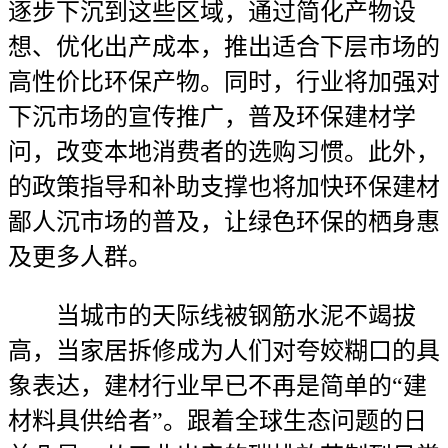
逐步下沉到这些区域，通过简化产物设
想、优化出产成本，推出适合下层市场的
高性价比环保产物。同时，行业将加强对
下沉市场的宣传推广，普及环保建材学
问，改变本地消费者的选购习惯。此外，
的政策指导和补助支撑也将加快环保建材
鄙人沉市场的普及，让绿色环保的栖身惠
及更多人群。
当城市的天际线被钢筋水泥不竭拔
高，当家居拆修成为人们对夸姣糊口的具
象表达，建材行业早已不再是简单的“建
材料具供给者”。跟着全球生态问题的日