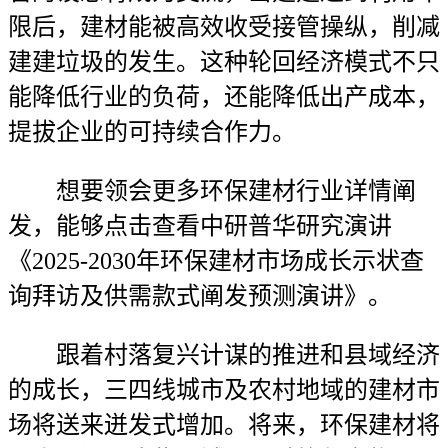
限后，建材能被高效收受接管操纵，削减
建建垃圾的发生。这种轮回经济模式不只
能降低行业的负荷，还能降低出产成本，
提拔企业的可持续合作力。
想要领会更多环保建材行业详情阐
发，能够点击查看中研普华研究演讲
《2025-2030年环保建材市场成长示状查
询拜访及供需款式阐发预测演讲》。
跟着村落复兴计谋的推进和县域经济
的成长，三四线城市及农村地域的建材市
场将送来迸发式增加。将来，环保建材将