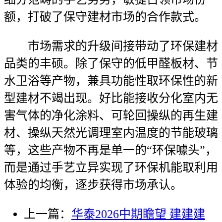
额，打破了保守建材市场的合作款式。
市场需求的升级间接带动了环保建材
品类的丰硕。除了保守的低甲醛板材、节
水卫浴等产物，兼具功能性取环保性的新
型建材不竭出现。好比能接收分化室内无
害气体的净化涂料、可轮回操纵的再生建
材、操纵天然光调理室内温度的节能玻璃
等，这些产物不再是单一的“环保噱头”，
而是通过手艺立异实现了环保机能取利用
体验的均衡，逐步获得市场承认。
上一篇：
华泰2026中期瞻望 建建建