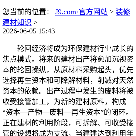
您当前的位置：
J9.com·官方网站
>
装修
建材知识
>
2026-06-05 15:43
轮回经济将成为环保建材行业成长的
焦点模式。将来的建材出产将愈加沉视资
本的轮回操纵，从原材料采购起头，优先
选择再生资本和可降解材料，削减对天然
资本的依赖。出产过程中发生的废料将被
收受接管加工，为新的建材原料，构成
“资本—产物—废料—再生资本”的闭环。
正在建材的利用阶段，可拆解、可收受接
管的设想将成为支流，当建建达到利用年