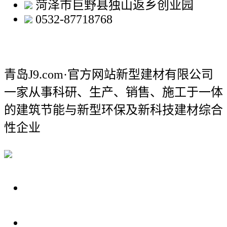
菏泽市巨野县独山返乡创业园
0532-87718768
青岛J9.com·官方网站新型建材有限公司
一家从事科研、生产、销售、施工于一体
的建筑节能与新型环保及新科技建材综合
性企业
关于我们
装修建材知识