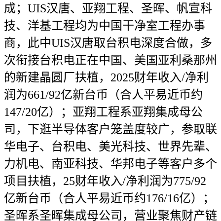
成；UIS汉唐、亚翔工程、圣晖、帆宣科
技、洋基工程均为中国干净室工程办事
商，此中UIS汉唐取台积电深度合做，多
次衔接台积电正在中国、美国亚利桑那州
的新建晶圆厂扶植，2025财年收入/净利
润为661/92亿新台币（合人平易近币约
147/20亿）；亚翔工程系亚翔集成母公
司，下逛半导体客户笼盖度较广，参取联
华电子、台积电、美光科技、世界先辈、
力机电、南亚科技、华邦电子等客户多个
项目扶植，25财年收入/净利润为775/92
亿新台币（合人平易近币约176/16亿）；
圣晖系圣晖集成母公司，营业聚焦财产链