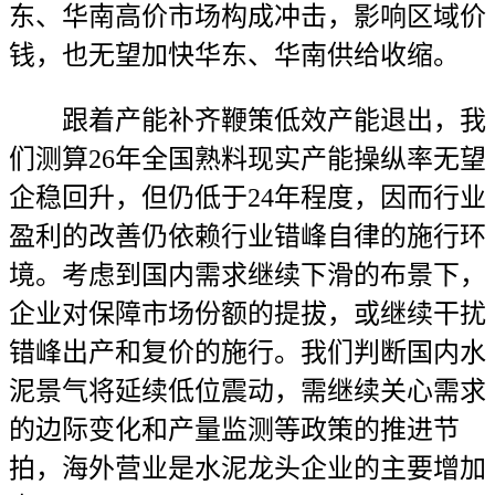
东、华南高价市场构成冲击，影响区域价
钱，也无望加快华东、华南供给收缩。
跟着产能补齐鞭策低效产能退出，我
们测算26年全国熟料现实产能操纵率无望
企稳回升，但仍低于24年程度，因而行业
盈利的改善仍依赖行业错峰自律的施行环
境。考虑到国内需求继续下滑的布景下，
企业对保障市场份额的提拔，或继续干扰
错峰出产和复价的施行。我们判断国内水
泥景气将延续低位震动，需继续关心需求
的边际变化和产量监测等政策的推进节
拍，海外营业是水泥龙头企业的主要增加