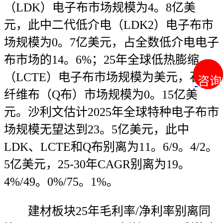
（LDK）电子布市场规模为4。8亿美
元，此中二代低介电（LDK2）电子布市
场规模为0。7亿美元，占全数低介电电子
布市场的14。6%；25年全球低热膨缩
（LCTE）电子布市场规模为美元，石英
咨询
咨询
纤维布（Q布）市场规模为0。15亿美
元。沙利文估计2025年全球特种电子布市
场规模无望达到23。5亿美元，此中
LDK、LCTE和Q布别离为11。6/9。4/2。
5亿美元，25-30年CAGR别离为19。
4%/49。0%/75。1%。
建材板块25年毛利率/净利率别离同