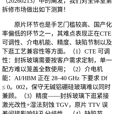
（20260213）中的阐发，我们对全体室第
拆修市场做出如下测算！
原片环节也是手艺门槛较高、国产化
率偏低的环节之一，其难点表现正在CTE
可调性、介电机能、精度、缺陷节制以及
下逛工艺兼容性等方面。（1）CTE 可调
性：封拆玻璃需要按客户需求定制，单一
配方难以笼盖全数使用；（2）介电机
能：AI/HBM 正在 28–40 GHz 下要求 Df
≤ 0。002，保守无碱铝硼硅玻璃难以同时
兼顾。（3）精度——封拆玻璃下逛紧接
激光改性+湿法刻蚀 TGV，原片 TTV 误
差间接影响钻孔分歧性。（4）缺陷节