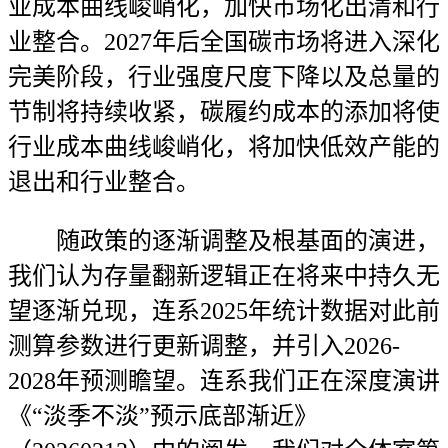
业成本曲线峻峭化，加快市场化出清和行
业整合。2027年后全国碳市场将进入深化
完美阶段，行业强度尺度下降以及总量的
节制将持续收紧，碳履约成本的添加将使
行业成本曲线峻峭化，将加快低效产能的
退出和行业整合。
随政策的逐渐调整及根基面的演进，
我们认为存量翻新逻辑正在将来中持久无
望逐渐兑现，连系2025年统计数据对此前
测算参数进行更新调整，并引入2026-
2028年预测瞻望。连系我们正在深度演讲
《“淡季不淡”预示底部渐近》