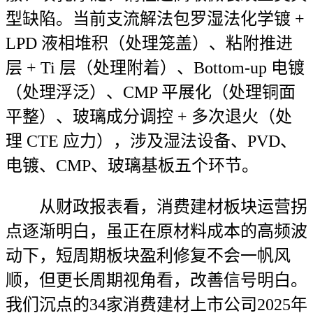
型缺陷。当前支流解法包罗湿法化学镀 +
LPD 液相堆积（处理笼盖）、粘附推进
层 + Ti 层（处理附着）、Bottom-up 电镀
（处理浮泛）、CMP 平展化（处理铜面
平整）、玻璃成分调控 + 多次退火（处
理 CTE 应力），涉及湿法设备、PVD、
电镀、CMP、玻璃基板五个环节。
从财政报表看，消费建材板块运营拐
点逐渐明白，虽正在原材料成本的高频波
动下，短周期板块盈利修复不会一帆风
顺，但更长周期视角看，改善信号明白。
我们沉点的34家消费建材上市公司2025年