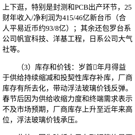
上下逛，特别是封测和PCB出产环节，25
财年收入/净利润为415/46亿新台币（合
人平易近币约93/8亿）；其余还包罗台系
公司帆宣科技、洋基工程，日系公司大气
社等。
（3）库存和价钱：岁首年月得益
于供给持续缩减和投契性库存补库，厂商
库存有所去化，带动浮法玻璃价钱反弹。
春节后因为供给收缩力度和终端需求表示
不及市场预期，厂商库存上升至近年来高
位，浮法玻璃价钱承压。