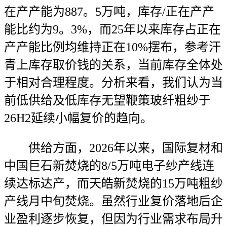
在产产能为887。5万吨，库存/正在产产
能比约为9。3%，而25年以来库存占正在
产产能比例均维持正在10%摆布，参考汗
青上库存取价钱的关系，当前库存全体处
于相对合理程度。分析来看，我们认为当
前低供给及低库存无望鞭策玻纤粗纱于
26H2延续小幅复价的趋向。
供给方面，2026年以来，国际复材和
中国巨石新焚烧的8/5万吨电子纱产线连
续达标达产，而天皓新焚烧的15万吨粗纱
产线月中旬焚烧。虽然行业复价落地后企
业盈利逐步恢复，但因为行业需求布局升