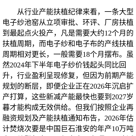
从行业产能扶植纪律来看，一条大型
电子纱池窑从立项审批、环评、厂房扶植
到最起点火投产，凡是需要大约12个月的
扶植周期，而电子纱和电子布的产线扶植
周期相对更长，一般需要18个月摆布。虽
然2024年下半年电子纱价钱起头同比回
升，行业盈利呈现修复，但因为前期产能
规划的断层，即便企业正在2026年沉启扩
产打算，这些新减产能最快也要到2027岁
暮才能构成无效供给。但我们按照企业再
融资规划及产能扶植通知布告，2026年估
计焚烧次要是中国巨石淮安的年产10万吨